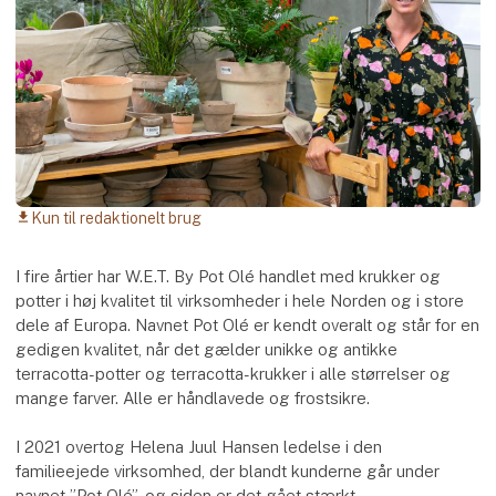
Kun til redaktionelt brug
download
I fire årtier har W.E.T. By Pot Olé handlet med krukker og
potter i høj kvalitet til virksomheder i hele Norden og i store
dele af Europa. Navnet Pot Olé er kendt overalt og står for en
gedigen kvalitet, når det gælder unikke og antikke
terracotta-potter og terracotta-krukker i alle størrelser og
mange farver. Alle er håndlavede og frostsikre.
I 2021 overtog Helena Juul Hansen ledelse i den
familieejede virksomhed, der blandt kunderne går under
navnet ”Pot Olé”, og siden er det gået stærkt.