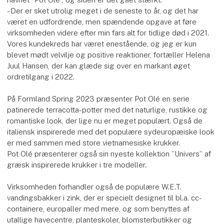
- Der er sket utrolig meget i de seneste to år, og det har
været en udfordrende, men spændende opgave at føre
virksomheden videre efter min fars alt for tidlige død i 2021.
Vores kundekreds har været enestående, og jeg er kun
blevet mødt velvilje og positive reaktioner, fortæller Helena
Juul Hansen, der kan glæde sig over en markant øget
ordretilgang i 2022.
På Formland Spring 2023 præsenter Pot Olé en serie
patinerede terracotta-potter med det naturlige, rustikke og
romantiske look, der lige nu er meget populært. Også de
italiensk inspirerede med det populære sydeuropæiske look
er med sammen med store vietnamesiske krukker.
Pot Olé præsenterer også sin nyeste kollektion ”Univers” af
græsk inspirerede krukker i tre modeller.
Virksomheden forhandler også de populære W.E.T.
vandingsbakker i zink, der er specielt designet til bl.a. cc-
containere, europaller med mere, og som benyttes af
utallige havecentre, planteskoler, blomsterbutikker og