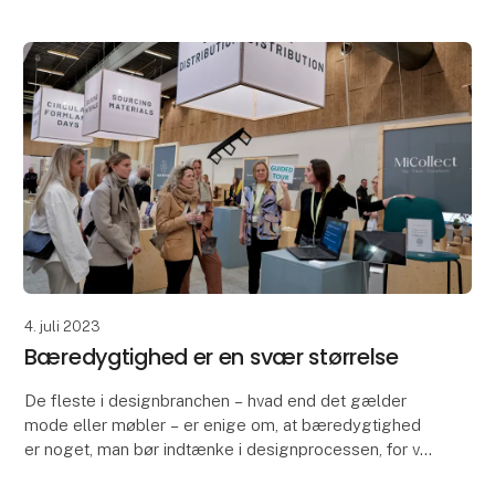
Circular Formland Days er en kurateret udstilling, der
har til formå
4. juli 2023
Bæredygtighed er en svær størrelse
De fleste i designbranchen – hvad end det gælder
mode eller møbler – er enige om, at bæredygtighed
er noget, man bør indtænke i designprocessen, for vi
kan og skal alle gøre det bedre. Men der er mang