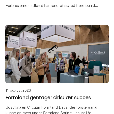
Forbrugernes adfærd har ændret sig på flere punkter:
Direkte ud af corona har vi taget alt det, der gav værdi
med os og lagt alt det, der ikke
11. august 2023
Formland gentager cirkulær succes
Udstillingen Circular Formland Days, der første gang
kunne opleves under Formland Spring i januar i år,