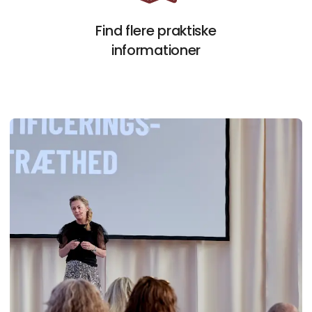
Åbn link
Find flere praktiske
informationer
Pu