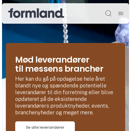
Søg
Mød leverandører
til messens brancher
Her kan du gå på opdagelse hele året
blandt nye og spændende potentielle
leverandører til din forretning eller blive
opdateret på de eksisterende
leverandørers produktnyheder, events,
branchenyheder og meget mere.
Se alle leverandører