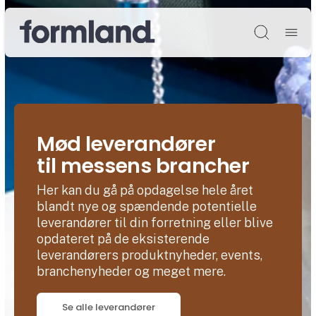
Søg
Mød leverandører
til messens brancher
Her kan du gå på opdagelse hele året
blandt nye og spændende potentielle
leverandører til din forretning eller blive
opdateret på de eksisterende
leverandørers produktnyheder, events,
branchenyheder og meget mere.
Se alle leverandører