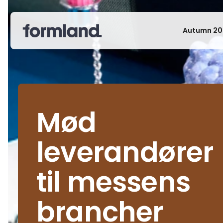
Autumn 20
Mød
leverandører
til messens
brancher