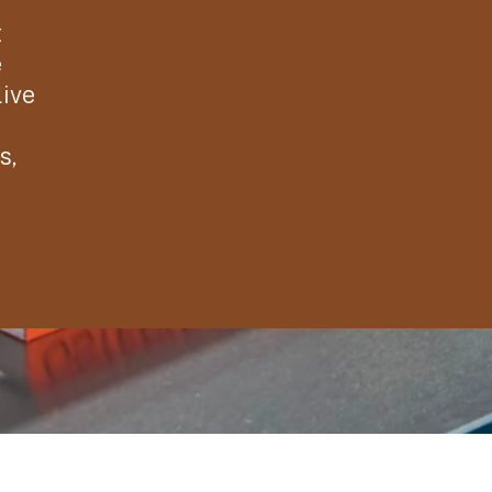
t
e
live
s,