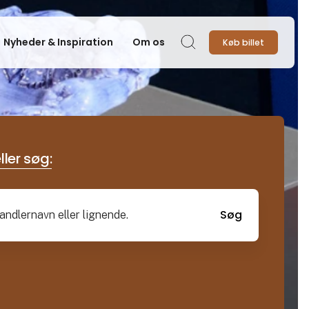
Nyheder & Inspiration
Om os
Køb billet
Søg
ller søg:
Søg