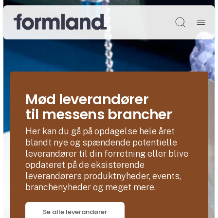
Søg
Mød leverandører
til messens brancher
Her kan du gå på opdagelse hele året
blandt nye og spændende potentielle
leverandører til din forretning eller blive
opdateret på de eksisterende
leverandørers produktnyheder, events,
branchenyheder og meget mere.
Se alle leverandører