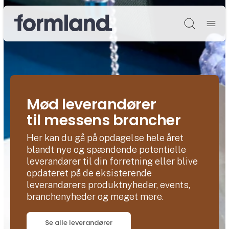
Søg
Mød leverandører
til messens brancher
Her kan du gå på opdagelse hele året
blandt nye og spændende potentielle
leverandører til din forretning eller blive
opdateret på de eksisterende
leverandørers produktnyheder, events,
branchenyheder og meget mere.
Se alle leverandører