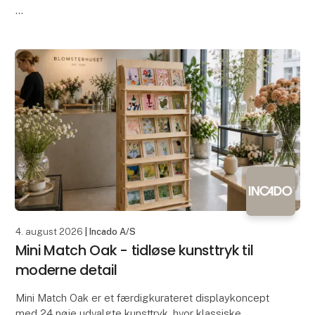
Siden 2010 har genanvendt papir været en vigtig del
af OOhh Collection. Den allerførste håndlavede OOhh
urtepotte blev skabt i genanve
4. august 2026
| Incado A/S
Mini Match Oak - tidløse kunsttryk til
moderne detail
Mini Match Oak er et færdigkurateret displaykoncept
med 24 nøje udvalgte kunsttryk, hvor klassiske