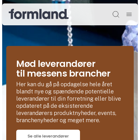
Søg
Mød leverandører
til messens brancher
Her kan du gå på opdagelse hele året
blandt nye og spændende potentielle
leverandører til din forretning eller blive
opdateret på de eksisterende
leverandørers produktnyheder, events,
branchenyheder og meget mere.
Se alle leverandører