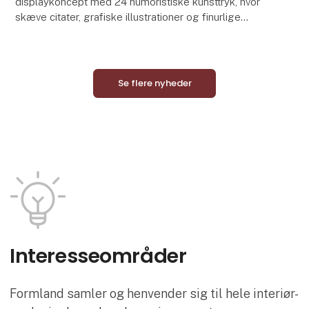
displaykoncept med 24 humoristiske kunsttryk, hvor
skæve citater, grafiske illustrationer og finurlige
motiver skaber et stilrent sort-hvidt univers med
Se flere nyheder
Interesse­områder
Formland samler og henvender sig til hele interiør-