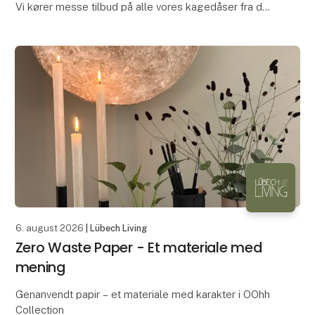
Vi kører messe tilbud på alle vores kagedåser fra det
Engelske Design Silver Crane.
Mød os på F 5120
Og se tilbuddene.
Vi ses
Kmp Trading
6. august 2026
| Lübech Living
Zero Waste Paper - Et materiale med
mening
Genanvendt papir – et materiale med karakter i OOhh
Collection