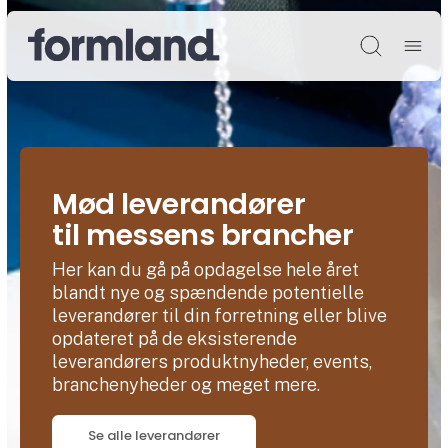
Søg
Mød leverandører
til messens brancher
Her kan du gå på opdagelse hele året
blandt nye og spændende potentielle
leverandører til din forretning eller blive
opdateret på de eksisterende
leverandørers produktnyheder, events,
branchenyheder og meget mere.
Se alle leverandører