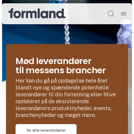
Søg
Mød leverandører
til messens brancher
Her kan du gå på opdagelse hele året
blandt nye og spændende potentielle
leverandører til din forretning eller blive
opdateret på de eksisterende
leverandørers produktnyheder, events,
branchenyheder og meget mere.
Se alle leverandører