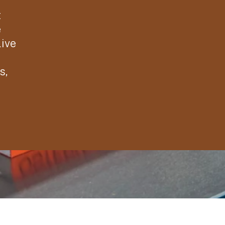
t
e
live
s,