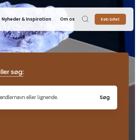
Nyheder & Inspiration
Om os
Køb billet
Søg
ller søg:
Søg