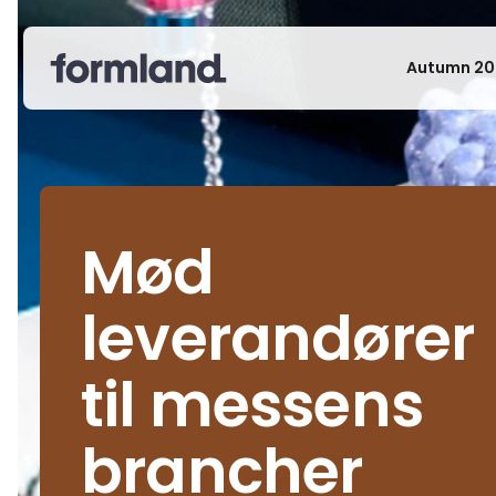
Autumn 20
Mød
leverandører
til messens
brancher