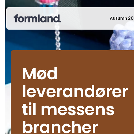
Autumn 20
Mød
leverandører
til messens
brancher