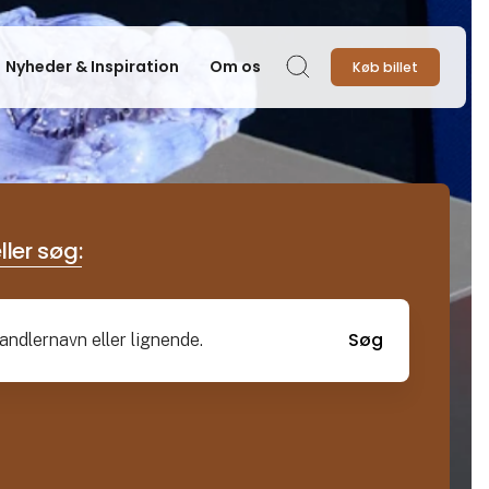
Nyheder & Inspiration
Om os
Køb billet
Søg
ller søg:
Søg