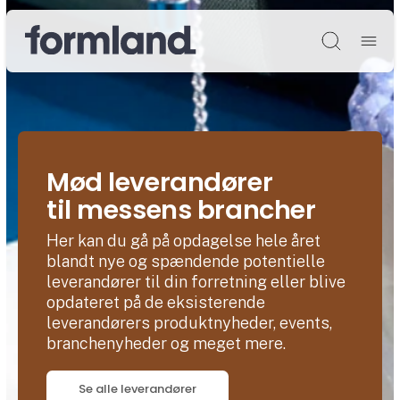
Søg
Mød leverandører
til messens brancher
Her kan du gå på opdagelse hele året
blandt nye og spændende potentielle
leverandører til din forretning eller blive
opdateret på de eksisterende
leverandørers produktnyheder, events,
branchenyheder og meget mere.
Se alle leverandører