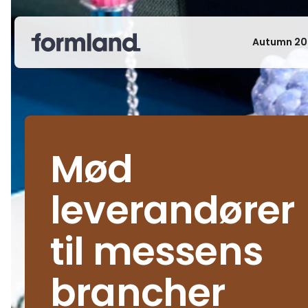
Autumn 20
Mød
leverandører
til messens
brancher