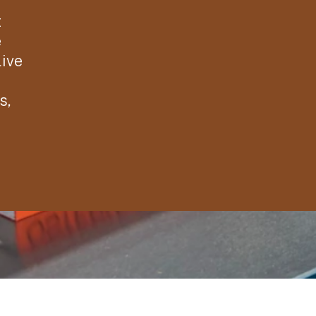
t
e
live
s,