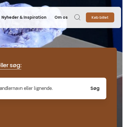
Nyheder & Inspiration
Om os
Køb billet
Søg
ller søg:
Søg