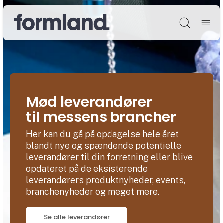
Søg
Mød leverandører
til messens brancher
Her kan du gå på opdagelse hele året
blandt nye og spændende potentielle
leverandører til din forretning eller blive
opdateret på de eksisterende
leverandørers produktnyheder, events,
branchenyheder og meget mere.
Se alle leverandører