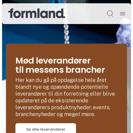
Søg
Mød leverandører
til messens brancher
Her kan du gå på opdagelse hele året
blandt nye og spændende potentielle
leverandører til din forretning eller blive
opdateret på de eksisterende
leverandørers produktnyheder, events,
branchenyheder og meget mere.
Se alle leverandører