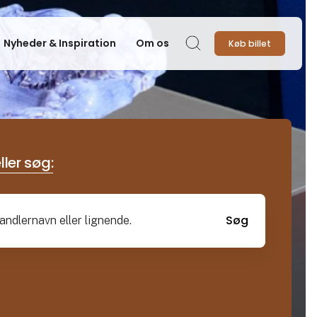
Nyheder & Inspiration
Om os
Køb billet
Søg
ller søg:
Søg