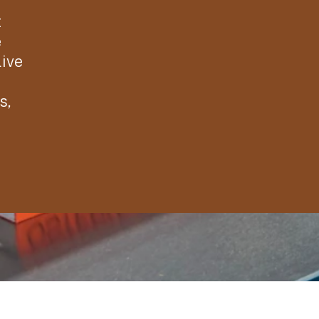
t
e
live
s,