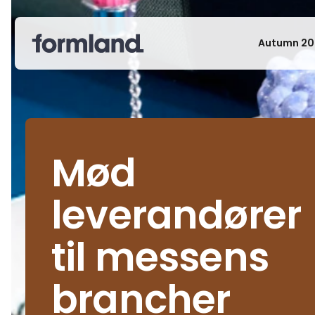
Autumn 20
Mød
leverandører
til messens
brancher