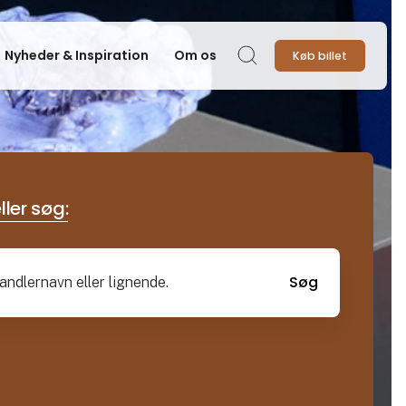
Nyheder & Inspiration
Om os
Køb billet
Søg
ller søg:
Søg