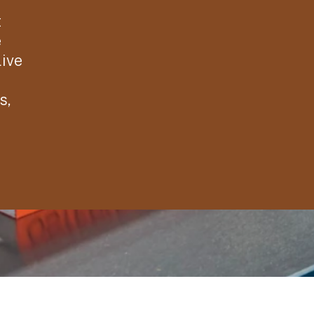
t
e
live
s,