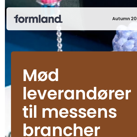
Autumn 20
Mød
leverandører
til messens
brancher