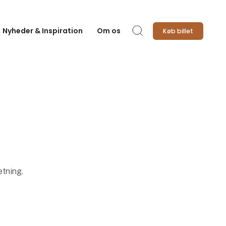
Nyheder & Inspiration
Om os
Køb billet
Søg
etning.