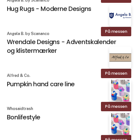
Angela B. by Scananco
Hug Rugs - Moderne Designs
På messen
Angela B. by Scananco
Wrendale Designs - Adventskalender
og klistermærker
På messen
Alfred & Co.
Pumpkin hand care line
På messen
Whosaidtrash
Bonlifestyle
På messen