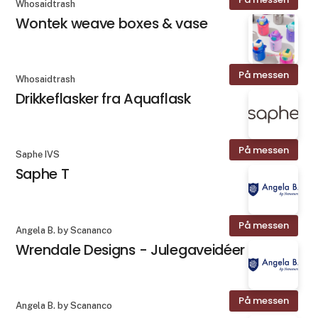
Whosaidtrash
Wontek weave boxes & vase
På messen
Whosaidtrash
Drikkeflasker fra Aquaflask
På messen
Saphe IVS
Saphe T
På messen
Angela B. by Scananco
Wrendale Designs - Julegaveidéer
På messen
Angela B. by Scananco