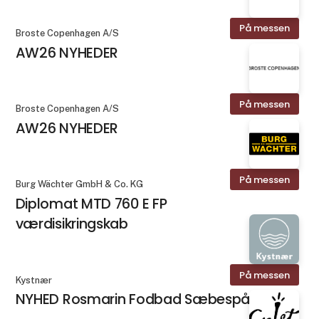
På messen
Broste Copenhagen A/S
AW26 NYHEDER
På messen
Broste Copenhagen A/S
AW26 NYHEDER
På messen
Burg Wächter GmbH & Co. KG
Diplomat MTD 760 E FP
værdisikringskab
På messen
Kystnær
NYHED Rosmarin Fodbad Sæbespåner