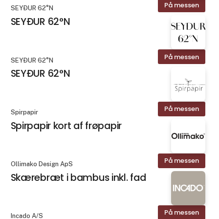
På messen
SEYÐUR 62°N
SEYÐUR 62°N
På messen
SEYÐUR 62°N
SEYÐUR 62°N
På messen
Spirpapir
Spirpapir kort af frøpapir
På messen
Ollimako Design ApS
Skærebræt i bambus inkl. fad
På messen
Incado A/S