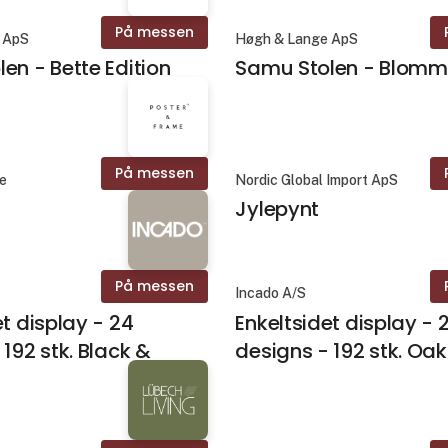
På messen
 ApS
Høgh & Lange ApS
en - Bette Edition
Samu Stolen - Blom
På messen
me
Nordic Global Import ApS
Jylepynt
På messen
Incado A/S
et display - 24
Enkeltsidet display - 
 192 stk. Black &
designs - 192 stk. Oak