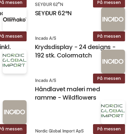
På messen
På messen
SEYÐUR 62°N
ndle
SEYÐUR 62°N
På messen
På messen
Incado A/S
nkl.
Krydsdisplay - 24 designs -
192 stk. Colormatch
På messen
Incado A/S
Håndlavet maleri med
ramme - Wildflowers
På messen
På messen
Nordic Global Import ApS