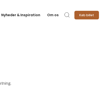
Nyheder & Inspiration
Om os
Køb billet
Søg
etning.