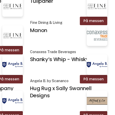
e
Tulipaner
På messen
Fine Dining & Living
Manon
På messen
Conaxess Trade Beverages
Shanky’s Whip - Whisky Likør
På messen
På messen
Angela B. by Scananco
mpany
Hug Rug x Sally Swannell
Designs