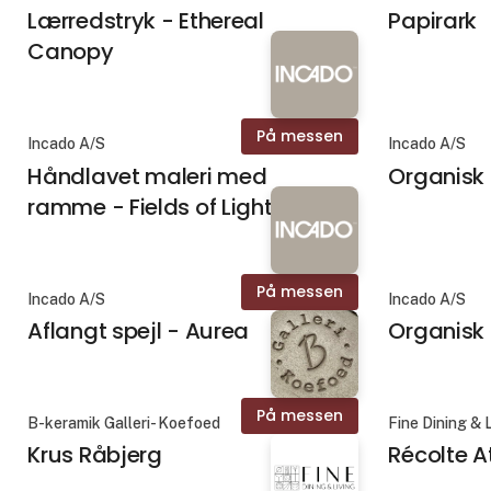
Lærredstryk - Ethereal
Papirark
Canopy
På messen
Incado A/S
Incado A/S
Håndlavet maleri med
Organisk s
ramme - Fields of Light
På messen
Incado A/S
Incado A/S
Aflangt spejl - Aurea
Organisk 
På messen
B-keramik Galleri- Koefoed
Fine Dining & 
Krus Råbjerg
Récolte A