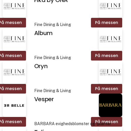
På messen
På messen
Fine Dining & Living
Album
På messen
På messen
Fine Dining & Living
Oryn
På messen
På messen
Fine Dining & Living
Vesper
På messen
På messen
BARBARA evighedsblomster og -planter