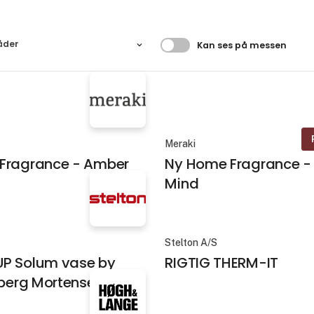
Filtrer resultater
åder
Kan ses på messen
Meraki
Fragrance - Amber
Ny Home Fragrance - 
Mind
Stelton A/S
P Solum vase by
RIGTIG THERM-IT
dberg Mortensen