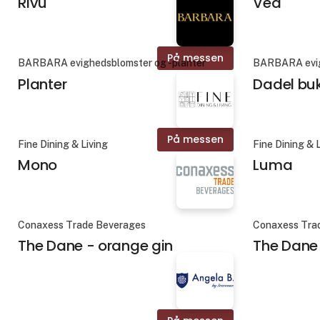
Rivu
Vea
På messen
BARBARA evighedsblomster og -planter
BARBARA evig
Planter
Dadel bu
På messen
Fine Dining & Living
Fine Dining & 
Mono
Luma
Conaxess Trade Beverages
Conaxess Tra
The Dane - orange gin
The Dane