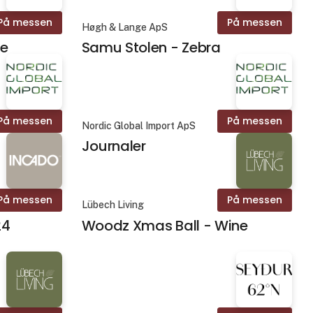
På messen
På messen
Høgh & Lange ApS
me
Samu Stolen - Zebra
På messen
På messen
Nordic Global Import ApS
Journaler
På messen
På messen
Lübech Living
24
Woodz Xmas Ball - Wine