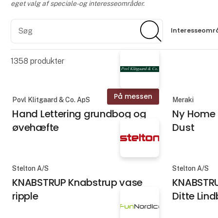
eget valg af speciale- og interesseområder.
Søg
Søg
Interesseomr
1358
produkter
På messen
Povl Klitgaard & Co. ApS
Meraki
Hand Lettering grundbog og
Ny Home 
øvehæfte
Dust
Stelton A/S
Stelton A/S
KNABSTRUP Knabstrup vase
KNABSTRU
ripple
Ditte Lin