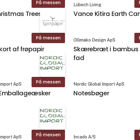
På messen
Lübech Living
ristmas Trees
Vance Kitira Earth Ca
På messen
Ollimako Design ApS
kort af frøpapir
Skærebræt i bambus i
fad
På messen
 Import ApS
Nordic Global Import ApS
Emballageæsker
Notesbøger
På messen
 Import ApS
Incado A/S