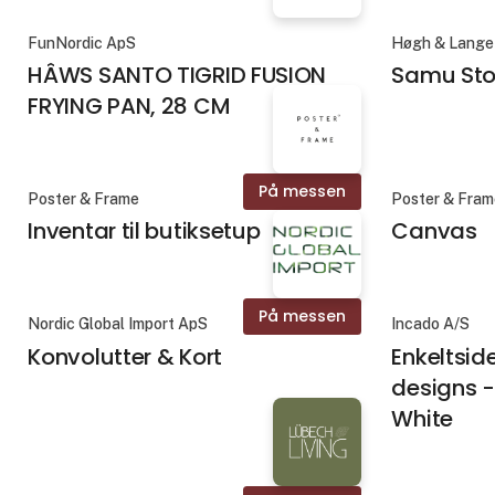
FunNordic ApS
Høgh & Lange
HÂWS SANTO TIGRID FUSION
Samu Stol
FRYING PAN, 28 CM
På messen
Poster & Frame
Poster & Fra
Inventar til butiksetup
Canvas
På messen
Nordic Global Import ApS
Incado A/S
Konvolutter & Kort
Enkeltsid
designs -
White