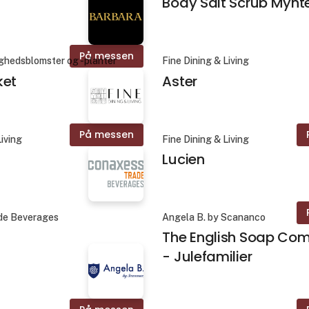
Body Salt Scrub Mynt
På messen
hedsblomster og -planter
Fine Dining & Living
ket
Aster
På messen
Living
Fine Dining & Living
Lucien
de Beverages
Angela B. by Scananco
The English Soap Co
- Julefamilier