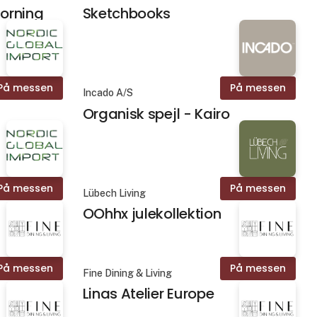
Morning
Sketchbooks
På messen
På messen
Incado A/S
Organisk spejl - Kairo
På messen
På messen
Lübech Living
OOhhx julekollektion
På messen
På messen
Fine Dining & Living
Linas Atelier Europe