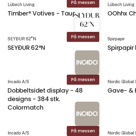
På messen
Lübech Living
Lübech Living
Timber® Votives - Taupe
OOhhx Ch
På messen
SEYÐUR 62°N
Spirpapir
SEYÐUR 62°N
Spirpapir 
På messen
Incado A/S
Nordic Global
Dobbeltsidet display - 48
Gave- & 
designs - 384 stk.
Colormatch
På messen
Incado A/S
Nordic Global