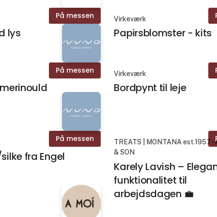
På messen
Virkeværk
ed lys
Papirsblomster - kits
På messen
Virkeværk
n merinould
Bordpynt til leje
På messen
TREATS | MONTANA est.1957 -
& SON
silke fra Engel
Karely Lavish – Elega
funktionalitet til
arbejdsdagen 💼