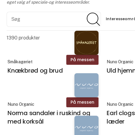
eget valg af speciale- og interesseområder.
Søg
Søg
Interesseomr
1390
produkter
På messen
Småkageriet
Nuno Organic
Knækbrød og brud
Uld hjemm
På messen
Nuno Organic
Nuno Organic
Norma sandaler i ruskind og
Earl clogs
med korksål
læder