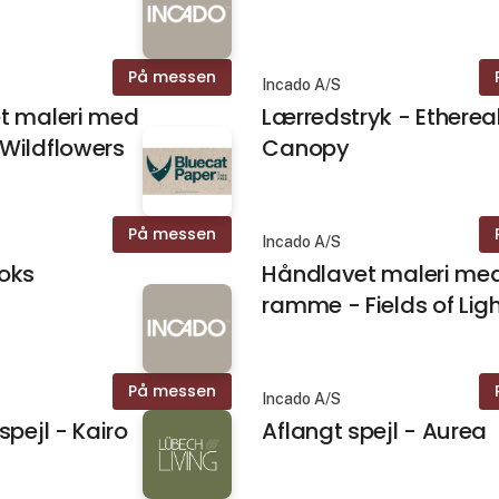
På messen
Incado A/S
t maleri med
Lærredstryk - Etherea
Wildflowers
Canopy
På messen
r
Incado A/S
oks
Håndlavet maleri me
ramme - Fields of Lig
På messen
Incado A/S
spejl - Kairo
Aflangt spejl - Aurea