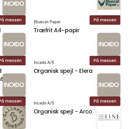
På messen
På messen
Bluecat Paper
l
Træfrit A4-papir
På messen
På messen
Incado A/S
d
Organisk spejl - Elera
ht
På messen
På messen
Incado A/S
Organisk spejl - Arco