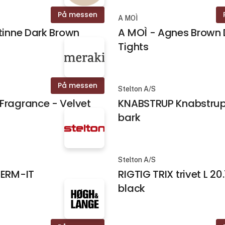
På messen
A MOÌ
tinne Dark Brown
A MOÌ - Agnes Brown 
Tights
På messen
Stelton A/S
Fragrance - Velvet
KNABSTRUP Knabstrup
bark
Stelton A/S
HERM-IT
RIGTIG TRIX trivet L 20
black