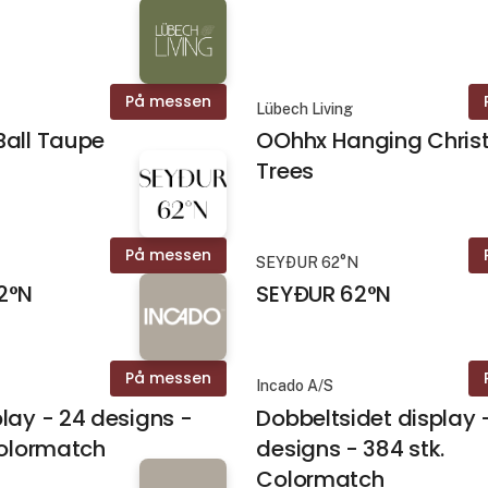
På messen
Lübech Living
Ball Taupe
OOhhx Hanging Chri
Trees
På messen
N
SEYÐUR 62°N
2°N
SEYÐUR 62°N
På messen
Incado A/S
lay - 24 designs -
Dobbeltsidet display 
Colormatch
designs - 384 stk.
Colormatch