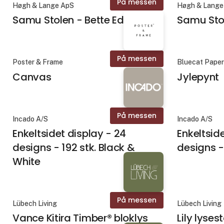
På messen
Høgh & Lange ApS
Høgh & Lange
Samu Stolen - Bette Edition
Samu Sto
På messen
Poster & Frame
Bluecat Pape
Canvas
Jylepynt
På messen
Incado A/S
Incado A/S
Enkeltsidet display - 24
Enkeltsid
designs - 192 stk. Black &
designs -
White
På messen
Lübech Living
Lübech Living
Vance Kitira Timber® bloklys
Lily lyse