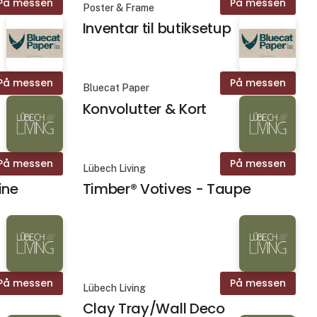
På messen
På messen
Poster & Frame
Inventar til butiksetup
På messen
På messen
Bluecat Paper
Konvolutter & Kort
På messen
På messen
Lübech Living
ine
Timber® Votives - Taupe
På messen
På messen
Lübech Living
Clay Tray/Wall Deco