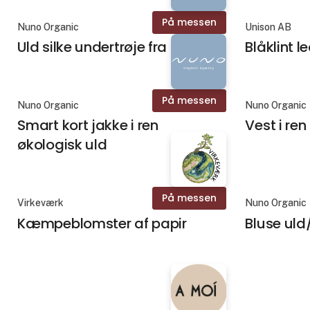
På messen
Nuno Organic
Unison AB
Uld silke undertrøje fra Engel
Blåklint l
På messen
Nuno Organic
Nuno Organic
Smart kort jakke i ren
Vest i re
økologisk uld
På messen
Virkeværk
Nuno Organic
Kæmpeblomster af papir
Bluse uld/