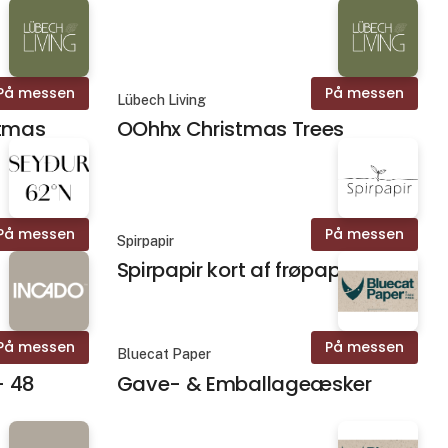
På messen
På messen
Lübech Living
stmas
OOhhx Christmas Trees
På messen
På messen
Spirpapir
Spirpapir kort af frøpapir
På messen
På messen
Bluecat Paper
- 48
Gave- & Emballageæsker