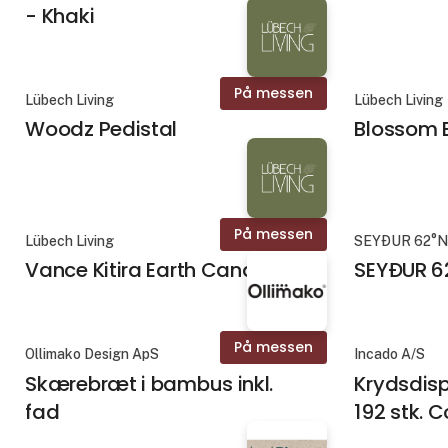
- Khaki
På messen
Lübech Living
Lübech Living
Woodz Pedistal
Blossom 
På messen
Lübech Living
SEYÐUR 62°
Vance Kitira Earth Candle
SEYÐUR 6
På messen
Ollimako Design ApS
Incado A/S
Skærebræt i bambus inkl.
Krydsdisp
fad
192 stk. 