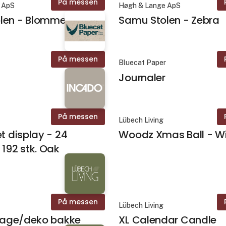
På messen
 ApS
Høgh & Lange ApS
len - Blomme
Samu Stolen - Zebra
På messen
r
Bluecat Paper
Journaler
På messen
Lübech Living
et display - 24
Woodz Xmas Ball - W
 192 stk. Oak
På messen
Lübech Living
stage/deko bakke
XL Calendar Candle