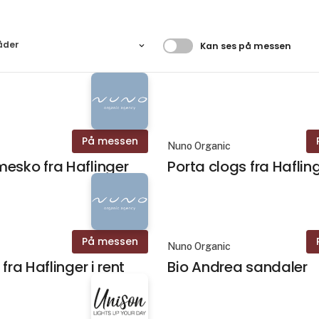
Filtrer resultater
åder
Kan ses på messen
På messen
Nuno Organic
esko fra Haflinger
Porta clogs fra Haflin
På messen
Nuno Organic
 fra Haflinger i rent
Bio Andrea sandaler