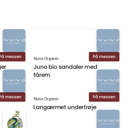
På messen
På messen
Nuno Organic
ger
Juno bio sandaler med
tårem
På messen
På messen
Nuno Organic
Langærmet undertrøje