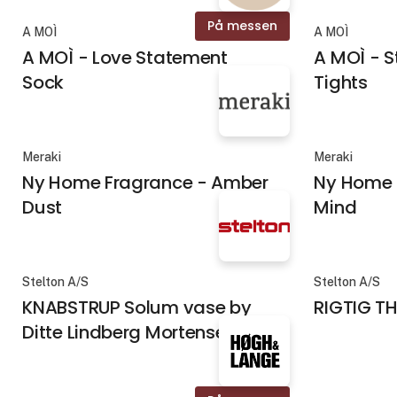
På messen
A MOÌ
A MOÌ
A MOÌ - Love Statement
A MOÌ - S
Sock
Tights
Meraki
Meraki
Ny Home Fragrance - Amber
Ny Home 
Dust
Mind
Stelton A/S
Stelton A/S
KNABSTRUP Solum vase by
RIGTIG T
Ditte Lindberg Mortensen