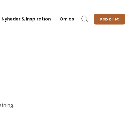
Nyheder & Inspiration
Om os
Køb billet
Søg
etning.