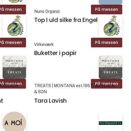
På messen
På messen
Nuno Organic
Top I uld silke fra Engel
På messen
På messen
Virkeværk
Buketter i papir
På messen
På messen
 AXELSEN
TREATS | MONTANA est.1957 - AXELSEN
& SON
nt
Tara Lavish