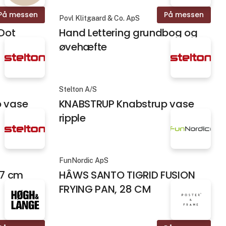
På messen
På messen
Povl Klitgaard & Co. ApS
Dot
Hand Lettering grundbog og
øvehæfte
Stelton A/S
 vase
KNABSTRUP Knabstrup vase
ripple
FunNordic ApS
.7 cm
HÂWS SANTO TIGRID FUSION
FRYING PAN, 28 CM