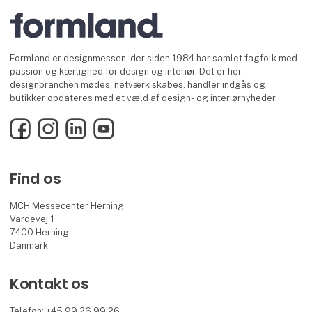
Formland er designmessen, der siden 1984 har samlet fagfolk med
passion og kærlighed for design og interiør. Det er her,
designbranchen mødes, netværk skabes, handler indgås og
butikker opdateres med et væld af design- og interiørnyheder.
Facebook
Instagram
LinkedIn
YouTube
Find os
MCH Messecenter Herning
Vardevej 1
7400 Herning
Danmark
Kontakt os
Telefon: +45 99 26 99 26