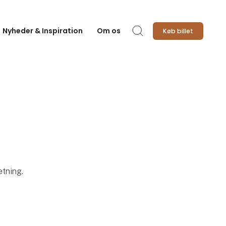
Nyheder & Inspiration
Om os
Køb billet
Søg
etning.