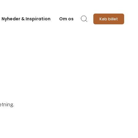
Nyheder & Inspiration
Om os
Køb billet
Søg
etning.