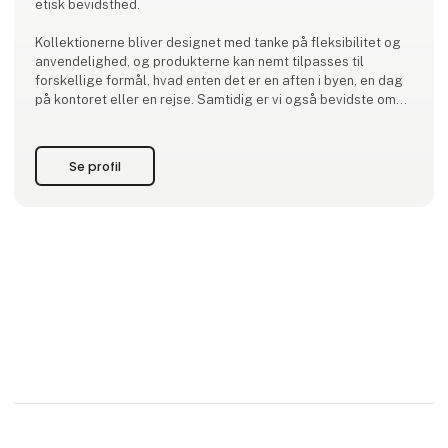
etisk bevidsthed.
Kollektionerne bliver designet med tanke på fleksibilitet og
anvendelighed, og produkterne kan nemt tilpasses til
forskellige formål, hvad enten det er en aften i byen, en dag
på kontoret eller en rejse. Samtidig er vi også bevidste om
vores ansvar for at minimere spild og respektere miljøet. Vi
udgiver små kollektioner, der er omhygg
Se profil