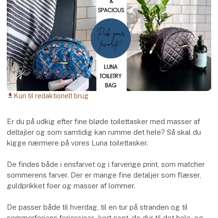
Kun til redaktionelt brug
download
Er du på udkig efter fine bløde toilettasker med masser af
deltajler og som samtidig kan rumme det hele? Så skal du
kigge nærmere på vores Luna toilettasker.
De findes både i ensfarvet og i farverige print, som matcher
sommerens farver. Der er mange fine detaljer som flæser,
guldprikket foer og masser af lommer.
De passer både til hverdag, til en tur på stranden og til
sommerferiens ferierejser - kort sagt, de dur til det hele, og