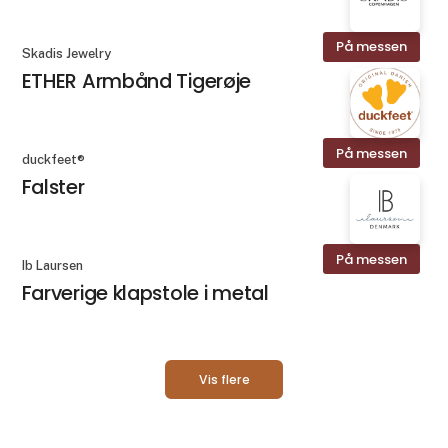
På messen
Skadis Jewelry
ETHER Armbånd Tigerøje
På messen
duckfeet®
Falster
På messen
Ib Laursen
Farverige klapstole i metal
Vis flere