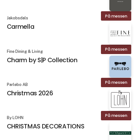
På messen
Jakobsdals
Carmella
På messen
Fine Dining & Living
Charm by S|P Collection
På messen
Parlebo AB
Christmas 2026
På messen
By LOHN
CHRISTMAS DECORATIONS