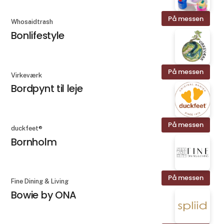
På messen
Whosaidtrash
Bonlifestyle
På messen
Virkeværk
Bordpynt til leje
På messen
duckfeet®
Bornholm
På messen
Fine Dining & Living
Bowie by ONA