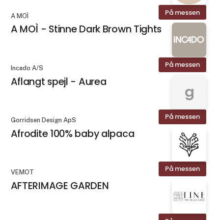
På messen
A MOÌ
A MOÌ - Stinne Dark Brown Tights
På messen
Incado A/S
Aflangt spejl - Aurea
g
På messen
Gorridsen Design ApS
Afrodite 100% baby alpaca
På messen
VEMOT
AFTERIMAGE GARDEN