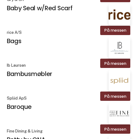
Baby Seal w/Red Scarf
På messen
rice A/S
Bags
På messen
Ib Laursen
Bambusmøbler
På messen
Spliid ApS
Baroque
På messen
Fine Dining & Living