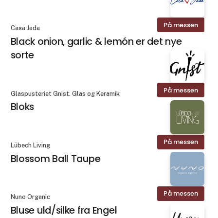
På messen
Casa Jada
Black onion, garlic & lemón er det nye
sorte
På messen
Glaspusteriet Gnist. Glas og Keramik
Bloks
På messen
Lübech Living
Blossom Ball Taupe
På messen
Nuno Organic
Bluse uld/silke fra Engel