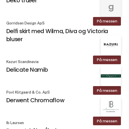
Deko træer
g
På messen
Gorridsen Design ApS
Delfi skirt med Wilma, Diva og Victoria
bluser
På messen
Kazuri Scandinavia
Delicate Namib
På messen
Povl Klitgaard & Co. ApS
Derwent Chromaflow
På messen
Ib Laursen