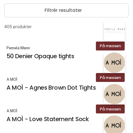
Filtrér resultater
405
produkter
På messen
Pamela Mann
50 Denier Opaque tights
På messen
A MOÌ
A MOÌ - Agnes Brown Dot Tights
På messen
A MOÌ
A MOÌ - Love Statement Sock