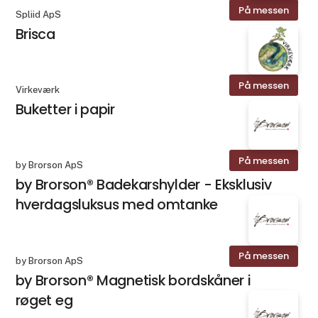
På messen
Spliid ApS
Brisca
På messen
Virkeværk
Buketter i papir
På messen
by Brorson ApS
by Brorson® Badekarshylder - Eksklusiv
hverdagsluksus med omtanke
På messen
by Brorson ApS
by Brorson® Magnetisk bordskåner i
røget eg