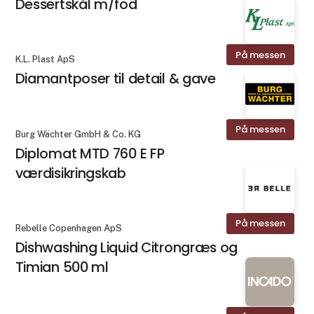
Dessertskål m/fod
På messen
K.L. Plast ApS
Diamantposer til detail & gave
På messen
Burg Wächter GmbH & Co. KG
Diplomat MTD 760 E FP
værdisikringskab
På messen
Rebelle Copenhagen ApS
Dishwashing Liquid Citrongræs og
Timian 500 ml