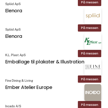
På messen
Spliid ApS
Elenora
På messen
Spliid ApS
Elenora
På messen
K.L. Plast ApS
Emballage til plakater & Illustrationer
På messen
Fine Dining & Living
Ember Atelier Europe
På messen
Incado A/S