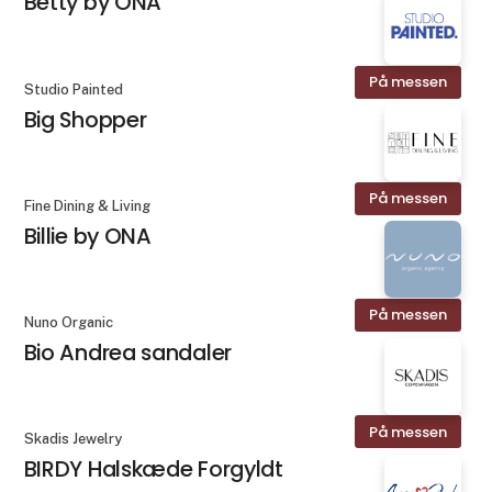
Betty by ONA
På messen
Studio Painted
Big Shopper
På messen
Fine Dining & Living
Billie by ONA
På messen
Nuno Organic
Bio Andrea sandaler
På messen
Skadis Jewelry
BIRDY Halskæde Forgyldt