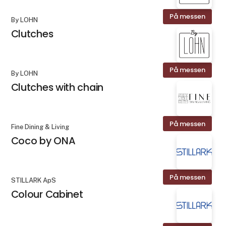
På messen
By LOHN
Clutches
På messen
By LOHN
Clutches with chain
På messen
Fine Dining & Living
Coco by ONA
På messen
STILLARK ApS
Colour Cabinet