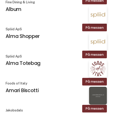
På messen
Fine Dining & Living
Album
På messen
Spliid ApS
Alma Shopper
På messen
Spliid ApS
Alma Totebag
På messen
Foods of Italy
Amari Biscotti
På messen
Jakobsdals