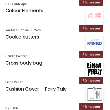
På messen
STILLARK ApS
Colour Elements
På messen
Walter´s Cookie Cutters
Cookie cutters
På messen
Studio Painted
Cross body bag
På messen
Linda Pabst
Cushion Cover – Fairy Tale
På messen
By LOHN