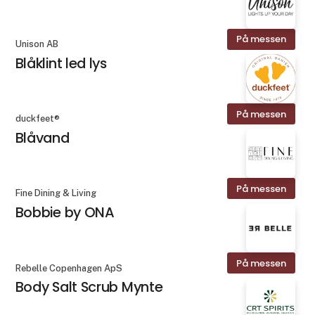
På messen
Unison AB
Blåklint led lys
På messen
duckfeet®
Blåvand
På messen
Fine Dining & Living
Bobbie by ONA
På messen
Rebelle Copenhagen ApS
Body Salt Scrub Mynte