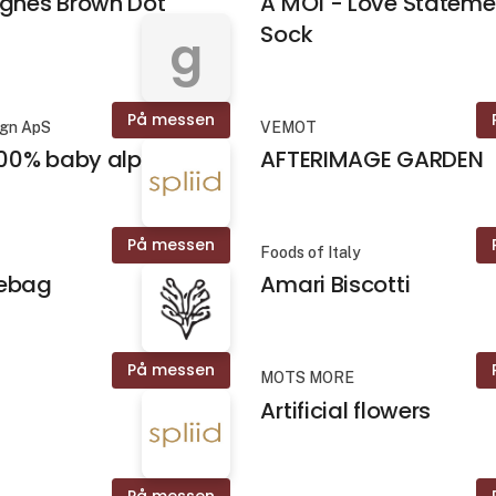
Agnes Brown Dot
A MOÌ - Love Stateme
Sock
g
På messen
ign ApS
VEMOT
 100% baby alpaca
AFTERIMAGE GARDEN
På messen
Foods of Italy
tebag
Amari Biscotti
På messen
MOTS MORE
Artificial flowers
På messen