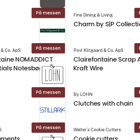
På messen
Fine Dining & Living
Charm by S|P Collect
På messen
 & Co. ApS
Povl Klitgaard & Co. ApS
ntaine NOMADDICT
Clairefontaine Scrap
tials Notesbøger
Kraft Wire
På messen
By LOHN
Clutches with chain
På messen
S
Walter´s Cookie Cutters
lements
Cookie cutters