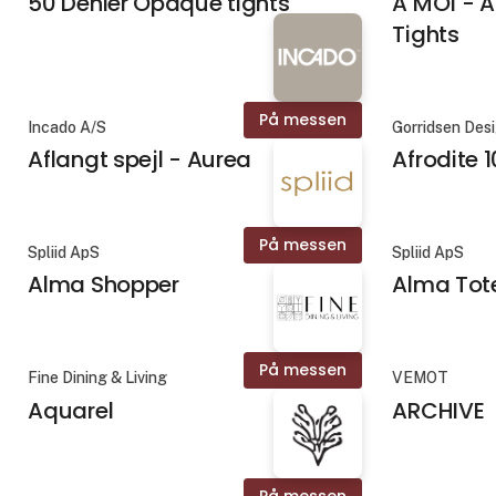
50 Denier Opaque tights
A MOÌ - 
Tights
På messen
Incado A/S
Gorridsen Des
Aflangt spejl - Aurea
Afrodite
På messen
Spliid ApS
Spliid ApS
Alma Shopper
Alma To
På messen
Fine Dining & Living
VEMOT
Aquarel
ARCHIVE
På messen