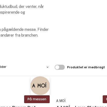
uktudbud, der venter, når
nspirerende og
den pågældende messe. Finder
erandører fra branchen.
Filtrer resultater
åder
Produktet er medbragt
På messen
A MOÌ