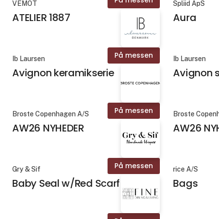
VEMOT
Spliid ApS
ATELIER 1887
Aura
På messen
Ib Laursen
Ib Laursen
Avignon keramikserie
Avignon 
På messen
Broste Copenhagen A/S
Broste Copen
AW26 NYHEDER
AW26 NY
På messen
Gry & Sif
rice A/S
Baby Seal w/Red Scarf
Bags