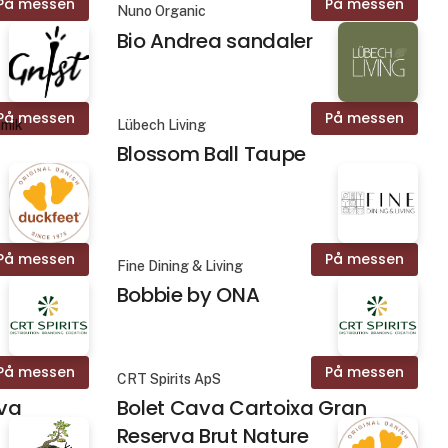
På messen
På messen
Nuno Organic
Bio Andrea sandaler
På messen
På messen
amik
Lübech Living
Blossom Ball Taupe
På messen
På messen
Fine Dining & Living
Bobbie by ONA
På messen
På messen
CRT Spirits ApS
rva
Bolet Cava Cartoixa Gran
Reserva Brut Nature