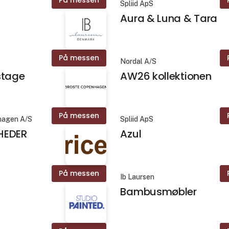
Spliid ApS
Aura & Luna & Tara
På messen
Nordal A/S
stage
AW26 kollektionen
På messen
hagen A/S
Spliid ApS
HEDER
Azul
På messen
Ib Laursen
Bambusmøbler