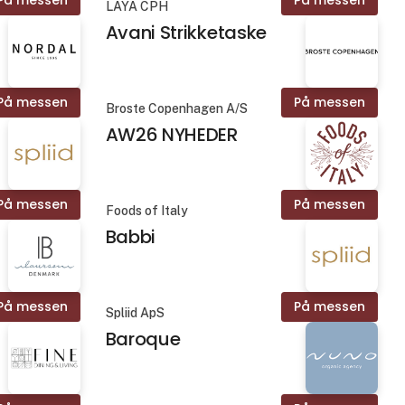
LAYA CPH
Avani Strikketaske
På messen
På messen
Broste Copenhagen A/S
AW26 NYHEDER
På messen
På messen
Foods of Italy
Babbi
På messen
På messen
Spliid ApS
Baroque