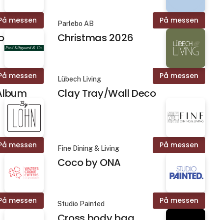
På messen
På messen
Parlebo AB
ion
Christmas 2026
På messen
På messen
Lübech Living
 Album
Clay Tray/Wall Deco
På messen
På messen
Fine Dining & Living
Coco by ONA
På messen
På messen
Studio Painted
Cross body bag