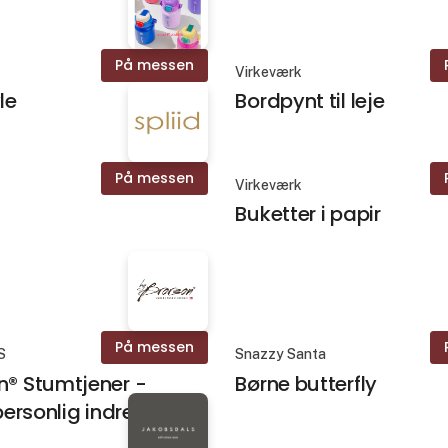
På messen
Virkeværk
le
Bordpynt til leje
På messen
Virkeværk
Buketter i papir
På messen
S
Snazzy Santa
n® Stumtjener -
Børne butterfly
 personlig indretning