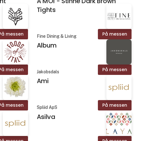
nt
A MOÌ - Stinne Dark Brown
Tights
På messen
På messen
Fine Dining & Living
Album
På messen
På messen
Jakobsdals
Ami
På messen
På messen
Spliid ApS
Asilva
På messen
På messen