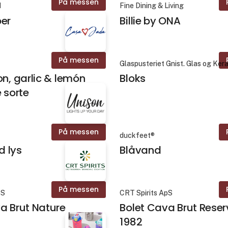
På messen
d
Fine Dining & Living
per
Billie by ONA
På messen
Glaspusteriet Gnist. Glas og Ker
on, garlic & lemón
Bloks
e sorte
På messen
duckfeet®
ed lys
Blåvand
På messen
pS
CRT Spirits ApS
a Brut Nature
Bolet Cava Brut Rese
1982