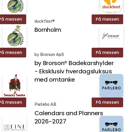
På messen
På messen
duckfeet®
Bornholm
På messen
På messen
by Brorson ApS
by Brorson® Badekarshylder
- Eksklusiv hverdagsluksus
med omtanke
På messen
På messen
Parlebo AB
Calendars and Planners
2026-2027