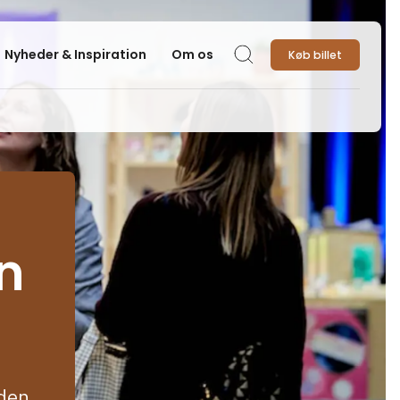
Nyheder & Inspiration
Om os
Køb billet
Søg
n
eden