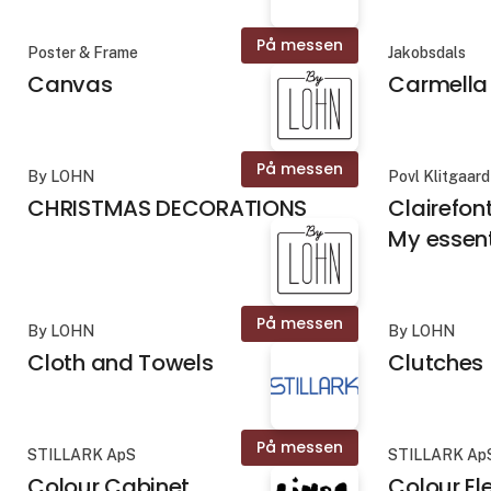
På messen
Poster & Frame
Jakobsdals
Canvas
Carmella
På messen
By LOHN
Povl Klitgaard
CHRISTMAS DECORATIONS
Clairefo
My essen
På messen
By LOHN
By LOHN
Cloth and Towels
Clutches
På messen
STILLARK ApS
STILLARK Ap
Colour Cabinet
Colour E