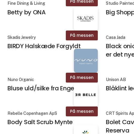
På messen
Fine Dining & Living
Studio Painte
Betty by ONA
Big Shop
På messen
Skadis Jewelry
Casa Jada
BIRDY Halskæde Forgyldt
Black oni
er det ny
På messen
Nuno Organic
Unison AB
Bluse uld/silke fra Engel
Blåklint l
På messen
Rebelle Copenhagen ApS
CRT Spirits A
Body Salt Scrub Mynte
Bolet Cav
Reserva