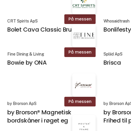
På messen
CRT Spirits ApS
Whosaidtrash
Bolet Cava Classic Brut
Bonlifesty
På messen
Fine Dining & Living
Spliid ApS
Bowie by ONA
Brisca
På messen
by Brorson ApS
by Brorson Ap
by Brorson® Magnetisk
by Brorso
bordskåner i røget eg
Frihed til