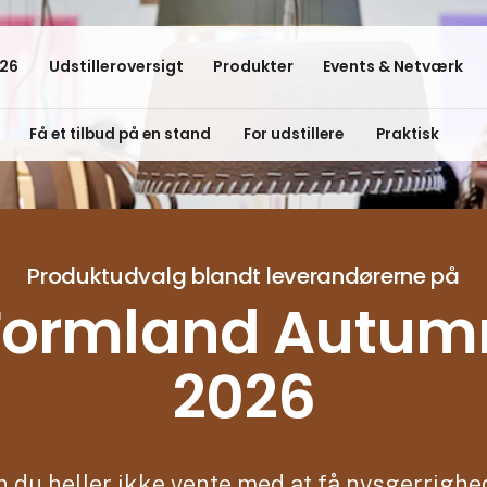
26
Udstilleroversigt
Produkter
Events & Netværk
Få et tilbud på en stand
For udstillere
Praktisk
Produktudvalg blandt leverandørerne på
Formland Autum
2026
 du heller ikke vente med at få nysgerrigh