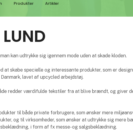
n
Produkter
Artikler
G LUND
t man kan udtrykke sig igennem mode uden at skade kloden.
ed at skabe specielle og interessante produkter, som er desig
 Danmark, lavet af upcycled arbejdstøj.
e redder værdifulde tekstiler fra at blive brændt, og giver 
odukter til både private forbrugere, som ønsker mere miljøans
ukter, og til virksomheder, som ønsker at udtrykke sig mere b
dsbeklædning, i form af fx messe- og salgsbeklædning.