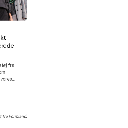
ikt
erede
støj fra
som
 vores
 der vil
rand – og
g fra Formland.