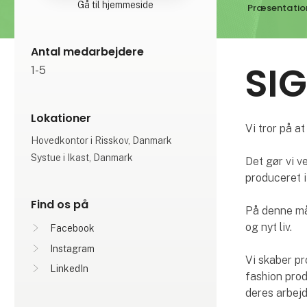
Gå til hjemmeside
Præsentatio
Antal medarbejdere
SI
1-5
Lokationer
Vi tror på a
Hovedkontor i Risskov, Danmark
Systue i Ikast, Danmark
Det gør vi v
produceret i
Find os på
På denne måd
og nyt liv.
Facebook
Instagram
Vi skaber pr
LinkedIn
fashion prod
deres arbej