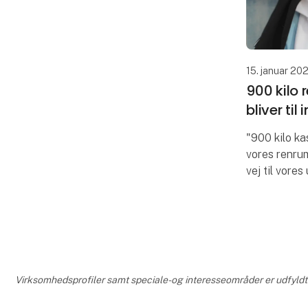
15. januar 20
900 kilo
bliver til 
"900 kilo ka
vores renru
vej til vores
samarbejdsp
Kasserne ind
renrumsdragt
Virksomhedsprofiler samt speciale- og interesseområder er udfyldt o