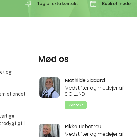
Tag direkte kontakt
Book et møde
Mød os
net og
Mathilde Sigaard
Medstifter og medejer af
SIG LUND
dem et andet
Kontakt
varlige
æredygtigt i
Rikke Liebetrau
Medstifter og medejer af