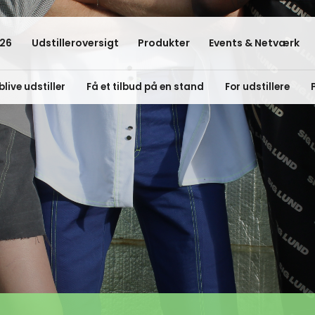
26
Udstilleroversigt
Produkter
Events & Netværk
blive udstiller
Få et tilbud på en stand
For udstillere