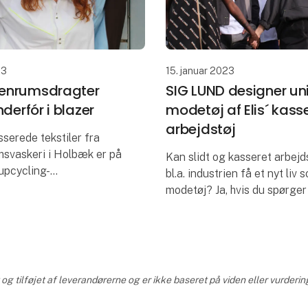
23
15. januar 2023
 renrumsdragter
SIG LUND designer un
inderfór i blazer
modetøj af Elis´ kass
arbejdstøj
sserede tekstiler fra
msvaskeri i Holbæk er på
Kan slidt og kasseret arbejd
 upcycling-
bl.a. industrien få et nyt liv 
artner, SIG LUND.
modetøj? Ja, hvis du spørger
eholder bl.a. kasserede
nye designpartner SIG LUND,
er, som bliver syet om til
være et cirkulært fashion b
kun bruger tekstiler
g tilføjet af leverandørerne og er ikke baseret på viden eller vurderin