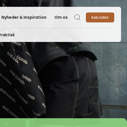
Nyheder & Inspiration
Om os
Køb billet
Søg
Praktisk