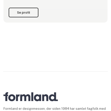
generiske titler, der tilsammen dækker hele 92 forskellige
fag – plus en række anledninger, der ikke er fagspecifikke,
som fx bryllup, dåb og kærlighedsgaver.
Se profil
Maya Soele CARE er
Formland er designmessen, der siden 1984 har samlet fagfolk med