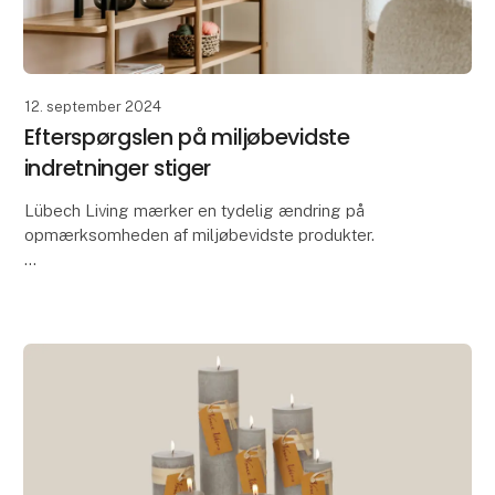
12. september 2024
Efterspørgslen på miljøbevidste
indretninger stiger
Lübech Living mærker en tydelig ændring på
opmærksomheden af miljøbevidste produkter.
Med 15 år med fokus på bæredygtighed, har Lübech
Living oplevet manglen på interessen for
miljøbevidste produkt