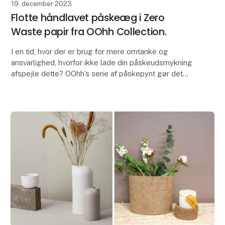
19. december 2023
Flotte håndlavet påskeæg i Zero
Waste papir fra OOhh Collection.
I en tid, hvor der er brug for mere omtanke og
ansvarlighed, hvorfor ikke lade din påskeudsmykning
afspejle dette? OOhh’s serie af påskepynt gør det
muligt at pynte på fineste vis.
Disse påskeæg f