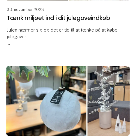
30. november 2023
Tænk miljøet ind i dit julegaveindkøb
Julen nærmer sig og det er tid til at tænke på at købe
julegaver.
Vi er alle opmærksomme på den øgede
opmærksomhed omkring
klima og miljø – så måske skal dette år være
begyndelsen på en ny
jule