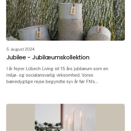
5. august 2024
Jubilee - Jubilæumskollektion
I år fejrer Lübech Living sit 15 års jubilæum som en
miljø- og socialansvarlig virksomhed. Vores
bæredygtige rejse begyndte syv år før FN’s
verdensmål for bæredygtig udvikling blev lanceret.
Lang tid