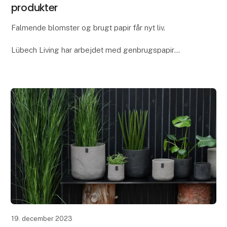
produkter
Falmende blomster og brugt papir får nyt liv.
Lübech Living har arbejdet med genbrugspapir
igennem mange år, men som noget nyt har vi lavet en
papirsblanding med blomsterblade - vores nye Lotus
pap
19. december 2023