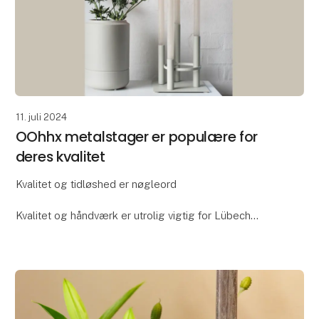
11. juli 2024
OOhhx metalstager er populære for
deres kvalitet
Kvalitet og tidløshed er nøgleord
Kvalitet og håndværk er utrolig vigtig for Lübech
Living og OOhhx stagerne er ikke en undtagelse.
Stagerne er fremstillet i ekstra kraftigt materiale og
håndlavet