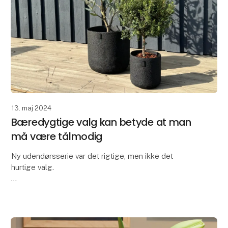
13. maj 2024
Bæredygtige valg kan betyde at man
må være tålmodig
Ny udendørsserie var det rigtige, men ikke det
hurtige valg.
Vi er virkelig stolte af, at have udviklet All Nature
serien i brandet OOhh Collection.
For et par år siden kunne vi ikke længere få