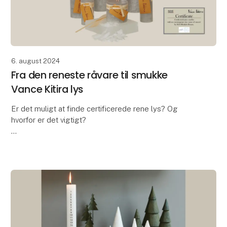
6. august 2024
Fra den reneste råvare til smukke
Vance Kitira lys
Er det muligt at finde certificerede rene lys? Og
hvorfor er det vigtigt?
I en tid, hvor der er øget opmærksomhed omkring de
sundhedsskadelige risici ved at brænde lys, er svaret
et rungende JA! Ne