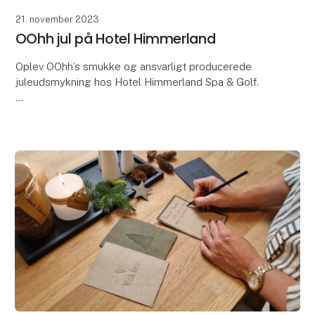
21. november 2023
OOhh jul på Hotel Himmerland
Oplev OOhh’s smukke og ansvarligt producerede
juleudsmykning hos Hotel Himmerland Spa & Golf.
OOHH Collection har netop haft den store ære og
glæde ved at blive betroet en ekstraordinær opgave
- n