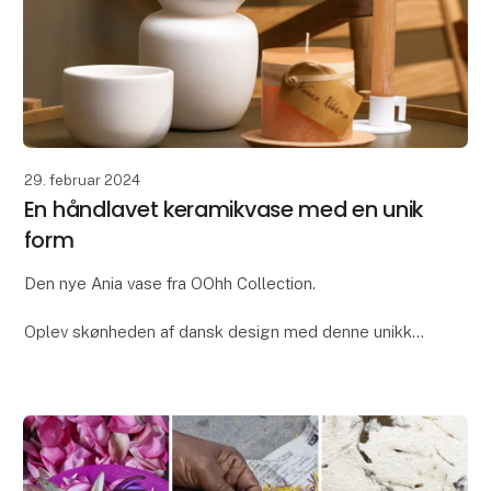
29. februar 2024
En håndlavet keramikvase med en unik
form
Den nye Ania vase fra OOhh Collection.
Oplev skønheden af dansk design med denne unikke
OOhhx Ania vase. Ania vasen er med dens elegante
unikke design perfekt til at tilføje et strejf af elegance
t