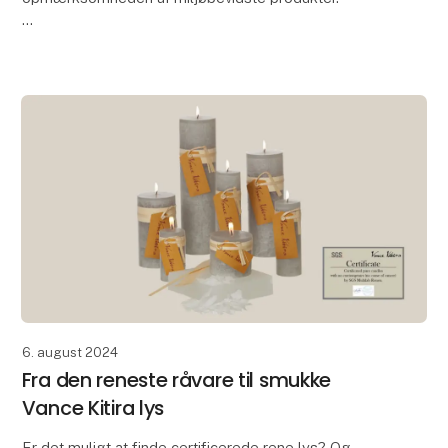
Med 15 år med fokus på bæredygtighed, har Lübech
Living oplevet manglen på interessen for
miljøbevidste produkt
6. august 2024
Fra den reneste råvare til smukke
Vance Kitira lys
Er det muligt at finde certificerede rene lys? Og