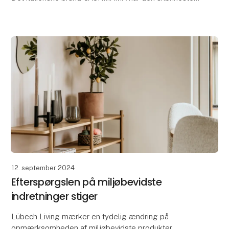
beauty-kollektion, hvor en af hovedingredienserne er
økologisk ekstra jomfru olivenolie. Høst den l
12. september 2024
Efterspørgslen på miljøbevidste
indretninger stiger
Lübech Living mærker en tydelig ændring på
opmærksomheden af miljøbevidste produkter.