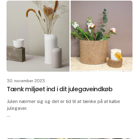
30. november 2023
Tænk miljøet ind i dit julegaveindkøb
Julen nærmer sig og det er tid til at tænke på at købe
julegaver.
Vi er alle opmærksomme på den øgede
opmærksomhed omkring
klima og miljø – så måske skal dette år være