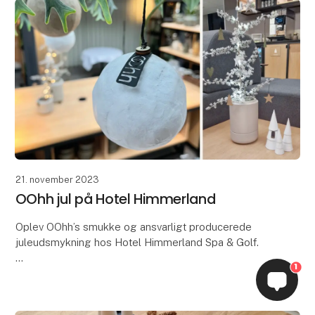
begyndelsen på en ny
jule
21. november 2023
OOhh jul på Hotel Himmerland
Oplev OOhh’s smukke og ansvarligt producerede
juleudsmykning hos Hotel Himmerland Spa & Golf.
1
OOHH Collection har netop haft den store ære og
glæde ved at blive betroet en ekstraordinær opgave
- n