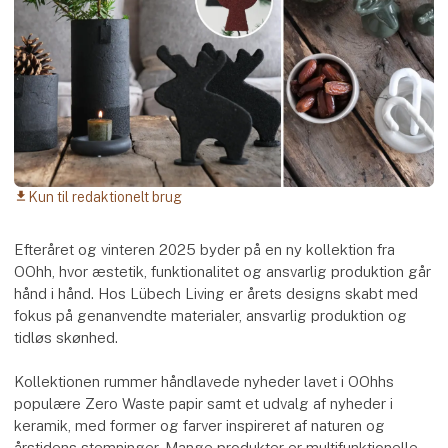
Kun til redaktionelt brug
download
Efteråret og vinteren 2025 byder på en ny kollektion fra
OOhh, hvor æstetik, funktionalitet og ansvarlig produktion går
hånd i hånd. Hos Lübech Living er årets designs skabt med
fokus på genanvendte materialer, ansvarlig produktion og
tidløs skønhed.
Kollektionen rummer håndlavede nyheder lavet i OOhhs
populære Zero Waste papir samt et udvalg af nyheder i
keramik, med former og farver inspireret af naturen og
årstidens stemninger. Mange produkter er multifunktionelle