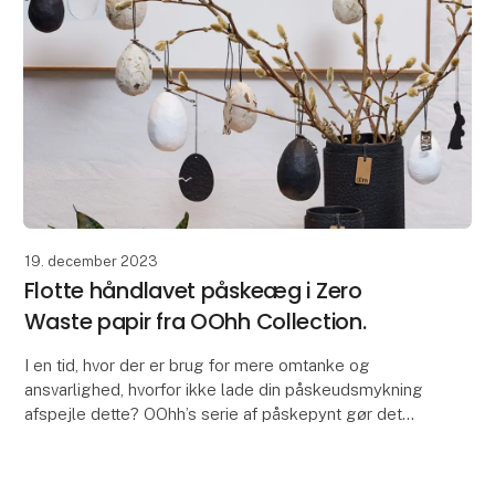
19. december 2023
Flotte håndlavet påskeæg i Zero
Waste papir fra OOhh Collection.
I en tid, hvor der er brug for mere omtanke og
ansvarlighed, hvorfor ikke lade din påskeudsmykning
afspejle dette? OOhh’s serie af påskepynt gør det
muligt at pynte på fineste vis.
Disse påskeæg f