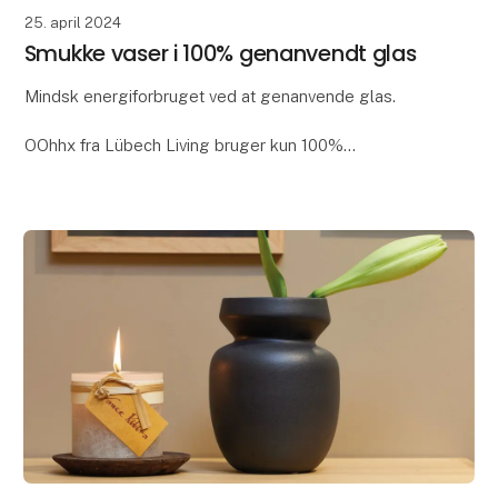
25. april 2024
Smukke vaser i 100% genanvendt glas
Mindsk energiforbruget ved at genanvende glas.
OOhhx fra Lübech Living bruger kun 100%
genanvendt glas, da det giver store miljømæssige
fordele. Det reducerer CO2 og sparer energi - der
skal bruges