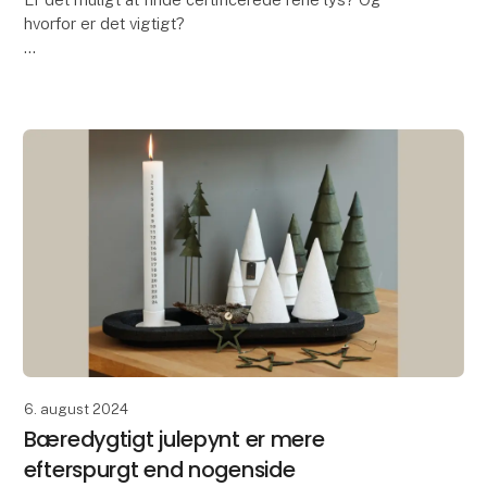
hvorfor er det vigtigt?
I en tid, hvor der er øget opmærksomhed omkring de
sundhedsskadelige risici ved at brænde lys, er svaret
et rungende JA! Ne
6. august 2024
Bæredygtigt julepynt er mere
efterspurgt end nogenside