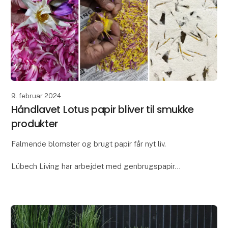
9. februar 2024
Håndlavet Lotus papir bliver til smukke
produkter
Falmende blomster og brugt papir får nyt liv.
Lübech Living har arbejdet med genbrugspapir
igennem mange år, men som noget nyt har vi lavet en
papirsblanding med blomsterblade - vores nye Lotus
pap