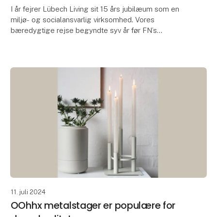
I år fejrer Lübech Living sit 15 års jubilæum som en
miljø- og socialansvarlig virksomhed. Vores
bæredygtige rejse begyndte syv år før FN’s
verdensmål for bæredygtig udvikling blev lanceret.
Lang tid
11. juli 2024
OOhhx metalstager er populære for