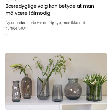
Bæredygtige valg kan betyde at man
må være tålmodig
Ny udendørsserie var det rigtige, men ikke det
hurtige valg.
Vi er virkelig stolte af, at have udviklet All Nature
serien i brandet OOhh Collection.
For et par år siden kunne vi ikke længere få