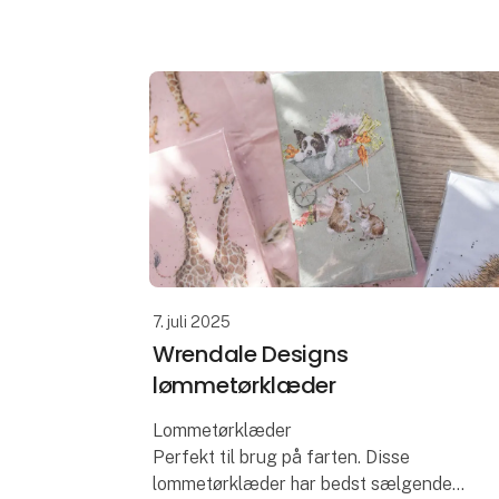
byder på helt nye kunstværker og
inkluderer nogle smukke nye brevpapirer -
vi els
7. juli 2025
Wrendale Designs
lømmetørklæder
Lommetørklæder
Perfekt til brug på farten. Disse
lommetørklæder har bedst sælgende