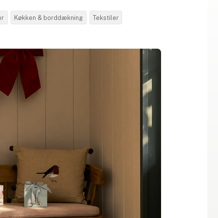
er
Køkken & borddækning
Tekstiler