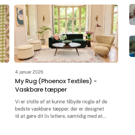
4. januar 2026
My Rug (Phoenox Textiles) -
Vaskbare tæpper
Vi er stolte af at kunne tilbyde nogle af de
bedste vaskbare tæpper, der er designet
til at gøre dit liv lettere, samtidig med at
de tilføjer et hyggeligt præg til din
boligindretning.