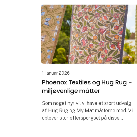
1. januar 2026
Phoenox Textiles og Hug Rug -
miljøvenlige måtter
Som noget nyt vil vi have et stort udvalg
af Hug Rug og My Mat måtterne med. Vi
oplever stor efterspørgsel på disse
produkter - vi tror, det handler om
stigende fokus på bæredygtighed;