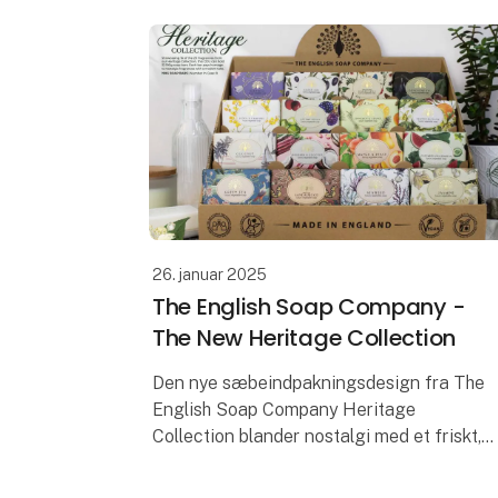
måtterne er fre
26. januar 2025
The English Soap Company -
The New Heritage Collection
Den nye sæbeindpakningsdesign fra The
English Soap Company Heritage
Collection blander nostalgi med et friskt,
moderne twist. Hvert af de fem designs
hylder en af deres klassiske sæbedufte,