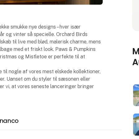
ække smukke nye designs – hver især
rår og vinter så specielle. Orchard Birds
ndskab til live med blød, malerisk charme, mens
M
lbage med et friskt look. Paws & Pumpkins
stmas og Mistletoe er perfekte til at
A
 til nogle af vores mest elskede kollektioner,
. Uanset om du styler til sæsonen eller
er vi, at vores seneste lanceringer bringer
cananco