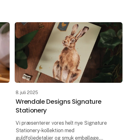
mættede farver og med udsøgte
broderede designs. Disse puder er en
perfek
8. juli 2025
Wrendale Designs Signature
Stationery
Vi præsenterer vores helt nye Signature
Stationery-kollektion med
guldfoliedetaljer og smuk emballage.