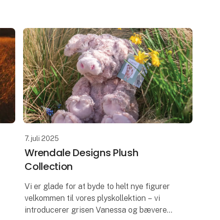
vores Heritage-kollektion. Luksuriøst blød,
hver flaske er beriget med Aloe Vera og E-
7. juli 2025
Wrendale Designs Plush
Collection
Vi er glade for at byde to helt nye figurer
velkommen til vores plyskollektion – vi
introducerer grisen Vanessa og bæveren