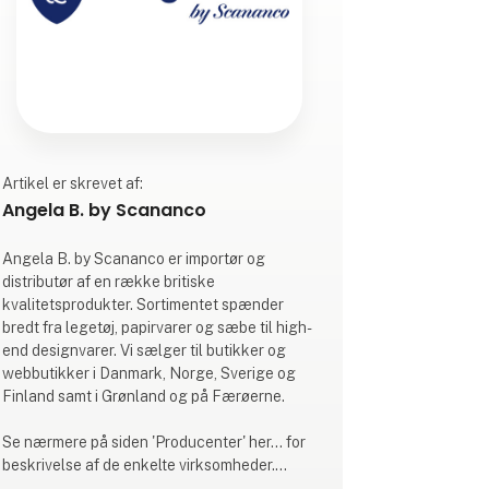
Artikel er skrevet af:
Angela B. by Scananco
Angela B. by Scananco er importør og
distributør af en række britiske
kvalitetsprodukter. Sortimentet spænder
bredt fra legetøj, papirvarer og sæbe til high-
end designvarer. Vi sælger til butikker og
webbutikker i Danmark, Norge, Sverige og
Finland samt i Grønland og på Færøerne.
Se nærmere på siden 'Producenter' her... for
beskrivelse af de enkelte virksomheder.
Bemærk at ikke alle producenters varer er til