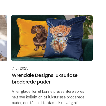
Chester. Vi har også tilføjet Rosie Junior,
en mindre version af vores elsked
7. juli 2025
Wrendale Designs luksuriøse
broderede puder
Vi er glade for at kunne præsentere vores
helt nye kollektion af luksuriøse broderede
puder, der fås i et fantastisk udvalg af