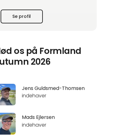
salg i alle lande.
Se profil
Firmaets grundlægger, Angela Bredøl, kom
til Danmark i 1980'erne og har udover en
karriere i bankverdenen beskæftiget sig med
international handel. I 2023 blev Ang
ød os på Formland
utumn 2026
Jens Guldsmed-Thomsen
indehaver
Mads Ejlersen
indehaver