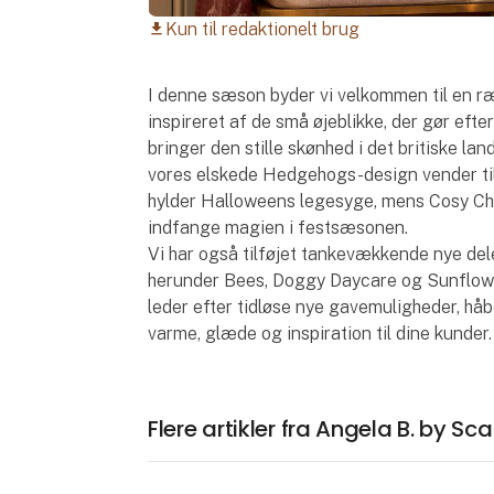
Kun til redaktionelt brug
download
I denne sæson byder vi velkommen til en r
inspireret af de små øjeblikke, der gør efte
bringer den stille skønhed i det britiske la
vores elskede Hedgehogs-design vender ti
hylder Halloweens legesyge, mens Cosy Chri
indfange magien i festsæsonen.
Vi har også tilføjet tankevækkende nye dele
herunder Bees, Doggy Daycare og Sunflower
leder efter tidløse nye gavemuligheder, håb
varme, glæde og inspiration til dine kunder.
Flere artikler fra Angela B. by S