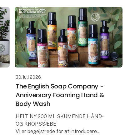
Uanset om du
30. juli 2026
The English Soap Company -
Anniversary Foaming Hand &
Body Wash
HELT NY 200 ML SKUMENDE HÅND-
OG KROPSSÆBE
Vi er begejstrede for at introducere
Skummende Hånd- og Kropssæbe til