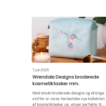
kunstværker på forsiden og bagsiden.
Med farvede baggrunde skiller de sig ud,
hvilket gør dem til et godt pick up va
7. juli 2025
Wrendale Designs broderede
kosmetiktasker mm.
Med smukt broderede designs og dristige
stoffer er vores fantastiske nye kollektion
af kosmetiktasker og -etuier perfekte til