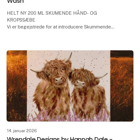
Wash
HELT NY 200 ML SKUMENDE HÅND- OG
KROPSSÆBE
Vi er begejstrede for at introducere Skummende
Hånd- og Kropssæbe til vores Heritage-kollektion.
Luksuriøst blød, hver flaske er beriget med Aloe Vera
og E-
14. januar 2026
Wrendale Designs by Hannah Dale -