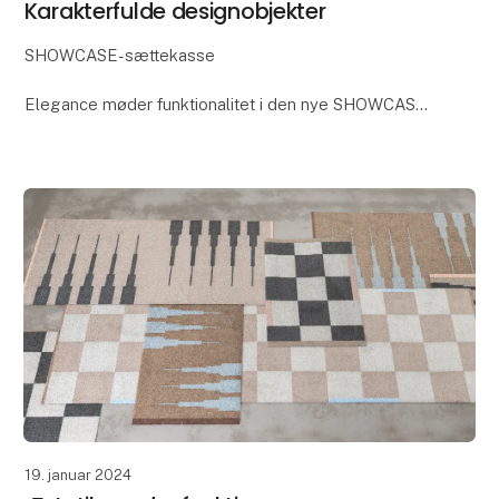
Karakterfulde designobjekter
SHOWCASE-sættekasse
Elegance møder funktionalitet i den nye SHOWCASE-
sættekasse. Skabt i eg med en smuk, varm og mørk
oliering samt fingertappede samlinger, er den perfekt
til både at være et prakt
19. januar 2024