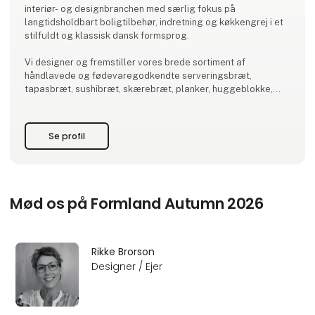
interiør- og designbranchen med særlig fokus på
langtidsholdbart boligtilbehør, indretning og køkkengrej i et
stilfuldt og klassisk dansk formsprog.
Vi designer og fremstiller vores brede sortiment af
håndlavede og fødevaregodkendte serveringsbræt,
tapasbræt, sushibræt, skærebræt, planker, huggeblokke,
træbakker, salt- og peberkværne, til trænisser, interiør og
møbler udelukkende lokalt her i Danmark.
Se profil
Der er kort vej fra idé til færdigt produkt og derfor fremstiller
vi også efter ønske.
Besøg
Mød os på Formland Autumn 2026
Rikke Brorson
Designer / Ejer