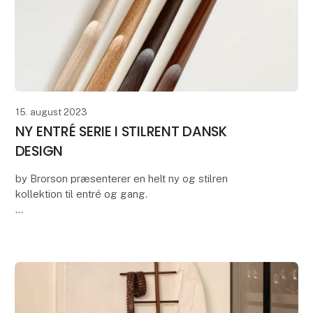
15. august 2023
NY ENTRÉ SERIE I STILRENT DANSK
DESIGN
by Brorson præsenterer en helt ny og stilren
kollektion til entré og gang.
Serien omfatter danskproducerede og bæredygtige
løsninger, hvor kvalitet, minimalistisk design og lang
levetid er i fokus.