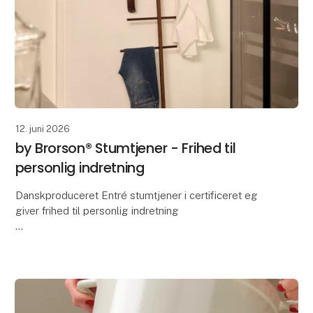
12. juni 2026
by Brorson® Stumtjener - Frihed til
personlig indretning
Danskproduceret Entré stumtjener i certificeret eg
giver frihed til personlig indretning
Fleksibilitet, bæredygtighed og dansk håndværk er
nøgleordene bag en ny stumtjener produceret i
Danmark. Fre