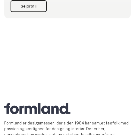
beskæftiget sig med international handel. I 2023 blev Ang
Se profil
Formland er designmessen, der siden 1984 har samlet fagfolk med
passion og kærlighed for design og interiør. Det er her,
designbranchen mødes, netværk skabes, handler indgås og