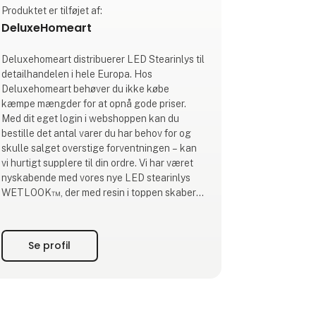
Produktet er tilføjet af:
DeluxeHomeart
Deluxehomeart distribuerer LED Stearinlys til
detailhandelen i hele Europa. Hos
Deluxehomeart behøver du ikke købe
kæmpe mængder for at opnå gode priser.
Med dit eget login i webshoppen kan du
bestille det antal varer du har behov for og
skulle salget overstige forventningen – kan
vi hurtigt supplere til din ordre. Vi har været
nyskabende med vores nye LED stearinlys
WETLOOK™, der med resin i toppen skaber
et look, som ligner flydende stearin. Designet
med designnummer 007745252-0001, er
designbeskyttet i Europa, samt
Se profil
designpatenteret i både USA og Kina.