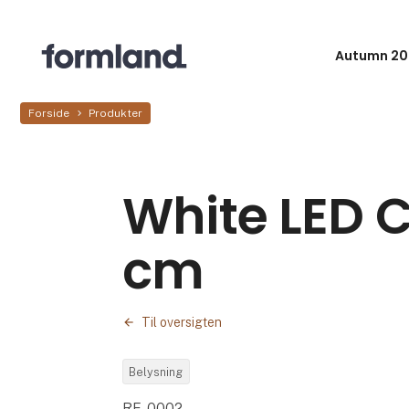
Autumn 20
Forside
Produkter
White LED C
cm
Til oversigten
Belysning
RF-0002