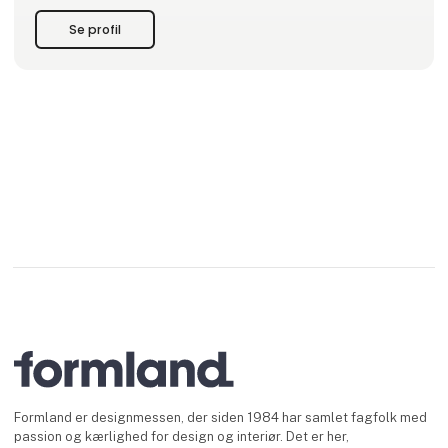
- Naturemind
-Reydig
Se profil
-Blackfox
-Nutchene
Du kan se lite av vårt sortiment som finns på vår hemsid
Formland er designmessen, der siden 1984 har samlet fagfolk med
passion og kærlighed for design og interiør. Det er her,