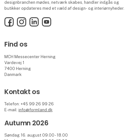
designbranchen mødes, netværk skabes, handler indgås og
butikker opdateres med et væld af design- og interiørnyheder.
Facebook
Instagram
LinkedIn
YouTube
Find os
MCH Messecenter Herning
Vardevej 1
7400 Herning
Danmark
Kontakt os
Telefon: +45 99 26 99 26
E-mail:
info@formland.dk
Autumn 2026
Søndag 16. august 09.00 - 18.00