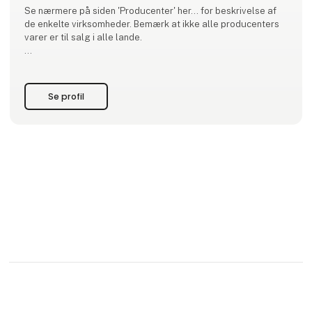
Se nærmere på siden 'Producenter' her... for beskrivelse af
de enkelte virksomheder. Bemærk at ikke alle producenters
varer er til salg i alle lande.
Firmaets grundlægger, Angela Bredøl, kom til Danmark i
1980'erne og har udover en karriere i bankverdenen
beskæftiget sig med international handel. I 2023 blev Ang
Se profil