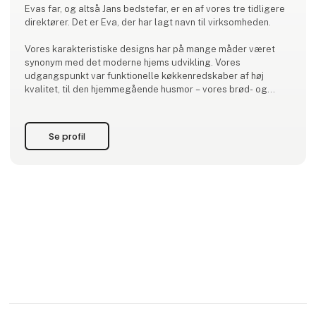
Evas far, og altså Jans bedstefar, er en af vores tre tidligere
direktører. Det er Eva, der har lagt navn til virksomheden.
Vores karakteristiske designs har på mange måder været
synonym med det moderne hjems udvikling. Vores
udgangspunkt var funktionelle køkkenredskaber af høj
kvalitet, til den hjemmegående husmor – vores brød- og
pålægsmaskine fra 1952 er et godt eksempel her på. Da der
kom travle og udearbejdende kv
Se profil