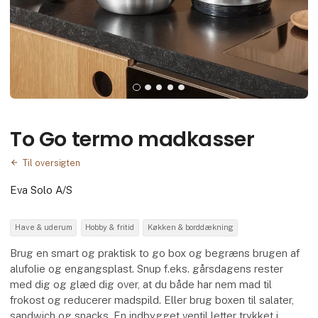
To Go termo madkasser
Til oversigten
Eva Solo A/S
Have & uderum
Hobby & fritid
Køkken & borddækning
Brug en smart og praktisk to go box og begræns brugen af
alufolie og engangsplast. Snup f.eks. gårsdagens rester
med dig og glæd dig over, at du både har nem mad til
frokost og reducerer madspild. Eller brug boxen til salater,
sandwich og snacks. En indbygget ventil letter trykket i