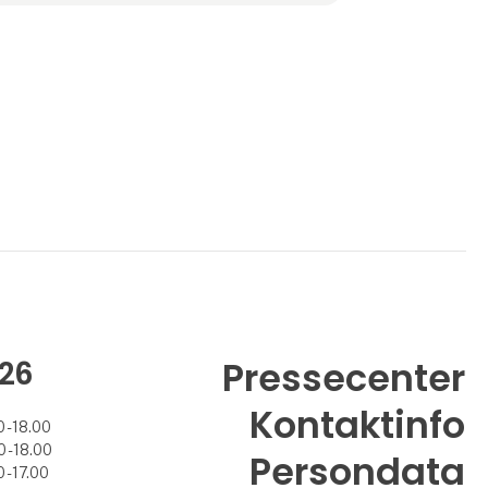
kunsthåndværk i Mellemøsten, men også
skabe jobs ti
26
Pressecenter
Kontaktinfo
 - 18.00
 - 18.00
Persondata
 - 17.00