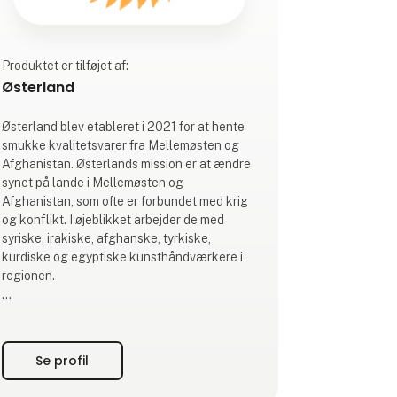
Produktet er tilføjet af:
Østerland
Østerland blev etableret i 2021 for at hente
smukke kvalitetsvarer fra Mellemøsten og
Afghanistan. Østerlands mission er at ændre
synet på lande i Mellemøsten og
Afghanistan, som ofte er forbundet med krig
og konflikt. I øjeblikket arbejder de med
syriske, irakiske, afghanske, tyrkiske,
kurdiske og egyptiske kunsthåndværkere i
regionen.
Ifølge FN’s flygtningehøjkommissariat,
UNHCR, så er der i dag over 100 millioner
mennesker på flugt. Og når mennesker
Se profil
flygter, så forlader de også deres levebrød
med sig. Østerland vil både gerne præservere