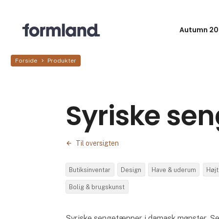
Autumn 20
Forside
Produkter
Syriske se
Til oversigten
Butiksinventar
Design
Have & uderum
Højt
Bolig & brugskunst
Syriske sengetæpper i damask mønster. Se