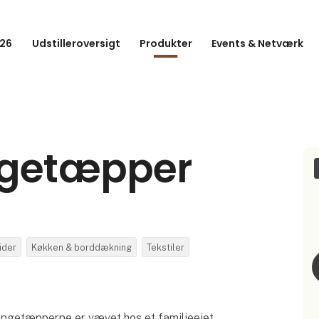
26
Udstilleroversigt
Produkter
Events & Netværk
ngetæpper
ider
Køkken & borddækning
Tekstiler
ngetæpperne er vævet hos et familieejet