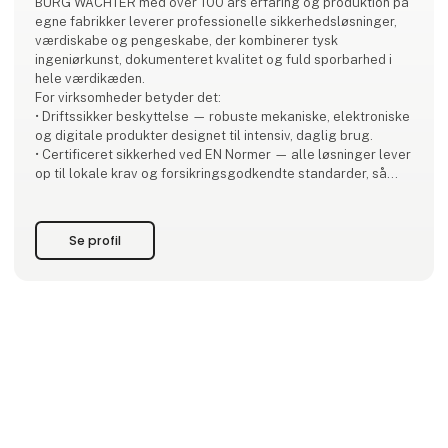
BURG WÄCHTER med over 100 års erfaring og produktion på
egne fabrikker leverer professionelle sikkerhedsløsninger,
værdiskabe og pengeskabe, der kombinerer tysk
ingeniørkunst, dokumenteret kvalitet og fuld sporbarhed i
hele værdikæden.
For virksomheder betyder det:
• Driftssikker beskyttelse — robuste mekaniske, elektroniske
og digitale produkter designet til intensiv, daglig brug.
• Certificeret sikkerhed ved EN Normer — alle løsninger lever
op til lokale krav og forsikringsgodkendte standarder, så
compliance og forsikringsvilkår er i orden.
• Skalerbare løsninger — fra små virksomheder t
Se profil