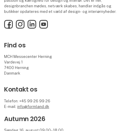
passion og kærlighed for design og interiør. Det er her,
designbranchen mødes, netværk skabes, handler indgås og
butikker opdateres med et væld af design- og interiørnyheder.
Facebook
Instagram
LinkedIn
YouTube
Find os
MCH Messecenter Herning
Vardevej 1
7400 Herning
Danmark
Kontakt os
Telefon: +45 99 26 99 26
E-mail:
info@formland.dk
Autumn 2026
Søndag 16. august 09.00 - 18.00