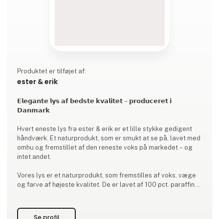
Produktet er tilføjet af:
ester & erik
𝗘𝗹𝗲𝗴𝗮𝗻𝘁𝗲 𝗹𝘆𝘀 𝗮𝗳 𝗯𝗲𝗱𝘀𝘁𝗲 𝗸𝘃𝗮𝗹𝗶𝘁𝗲𝘁 – 𝗽𝗿𝗼𝗱𝘂𝗰𝗲𝗿𝗲𝘁 𝗶
𝗗𝗮𝗻𝗺𝗮𝗿𝗸
Hvert eneste lys fra ester & erik er et lille stykke gedigent
håndværk. Et naturprodukt, som er smukt at se på, lavet med
omhu og fremstillet af den reneste voks på markedet – og
intet andet.
Vores lys er et naturprodukt, som fremstilles af voks, væge
og farve af højeste kvalitet. De er lavet af 100 pct. paraffin
af den reneste kvalitet på markedet, som opvarmes og
bruges, uden at vi tilsætter noget som helst kunstigt. Vægen
er fremstillet af 100 pct. ren bomuld, og både råfarve og lak
Se profil