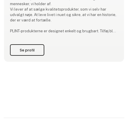
mennesker, vi holder af.
Vi lever af at sælge kvalitetsprodukter, som vi selv har
udvalgt nøje. At leve livet i nuet og sikre, at vi har en historie,
der er værd at fortælle.
PLINT-produkterne er designet enkelt og brugbart. Tilføj blot
sund fornuft og et højt humør.
Vi lover at gøre alt, hvad vi kan, for at sælge
Se profil
kvalitetsprodukter, der rører hjerter og får folk til at smile.