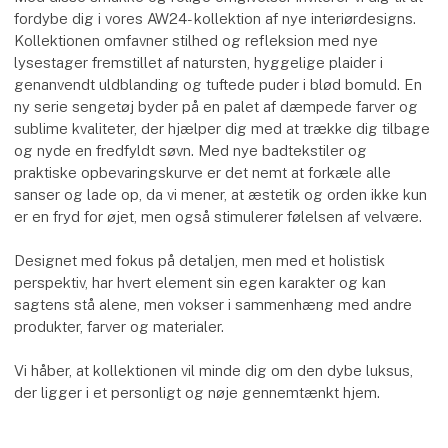
fordybe dig i vores AW24- kollektion af nye interiørdesigns.
Kollektionen omfavner stilhed og refleksion med nye
lysestager fremstillet af natursten, hyggelige plaider i
genanvendt uldblanding og tuftede puder i blød bomuld. En
ny serie sengetøj byder på en palet af dæmpede farver og
sublime kvaliteter, der hjælper dig med at trække dig tilbage
og nyde en fredfyldt søvn. Med nye badtekstiler og
praktiske opbevaringskurve er det nemt at forkæle alle
sanser og lade op, da vi mener, at æstetik og orden ikke kun
er en fryd for øjet, men også stimulerer følelsen af velvære.
Designet med fokus på detaljen, men med et holistisk
perspektiv, har hvert element sin egen karakter og kan
sagtens stå alene, men vokser i sammenhæng med andre
produkter, farver og materialer.
Vi håber, at kollektionen vil minde dig om den dybe luksus,
der ligger i et personligt og nøje gennemtænkt hjem.