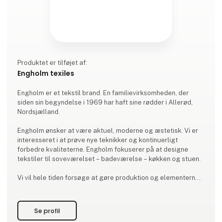
Produktet er tilføjet af:
Engholm texiles
Engholm er et tekstil brand. En familievirksomheden, der
siden sin begyndelse i 1969 har haft sine rødder i Allerød,
Nordsjælland.
Engholm ønsker at være aktuel, moderne og æstetisk. Vi er
interesseret i at prøve nye teknikker og kontinuerligt
forbedre kvaliteterne. Engholm fokuserer på at designe
tekstiler til soveværelset – badeværelse – køkken og stuen.
Vi vil hele tiden forsøge at gøre produktion og elementerne i
produktionskæden mere bæredygtige.
Se profil