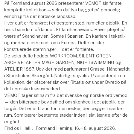
På Formland august 2026 præsenterer VEMOT sin første
komplette kollektion — seks duftlys bygget på personlig
erindring fra det nordiske landskab.
Hver duft er forankret i et bestemt sted, rum eller øjeblik. En
finsk barndom på landet. Et familiesavværk. Haver plejet på
tværs af Skandinavien. Somre i Spanien. En karriere i tekstil-
og modeateliers rundt om i Europa. Dette er ikke
konstruerede stemninger — det er fortjente.
De seks dufte hedder WORKROOM, SILENT GREEN,
ARCHIVE, AFTERIMAGE GARDEN, NIGHTSWIMMING og
ATELIER 1887. Udviklet med parfumører i Grasse. Håndhældt
i Stockholms Skærgård. Naturligt sojvoks. Præsenteret i en
kollektion, der placerer sig over Rituals og under Byredo på
det nordiske luksusmarked.
VEMOT tager sit navn fra det svenske og norske ord vemod
— den bittersøde bevidsthed om skønhed i det øjeblik, den
forgår. Det er et brand for mennesker, der lægger mærke til
rum. Som bærer bestemte steder inden i sig, længe efter de
er gået.
Find os i Hall J, Formland Herning. 16.–18. august 2026.