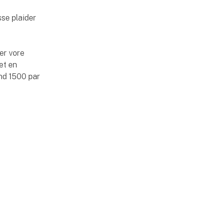
sse plaider
ter vore
et en
end 1500 par