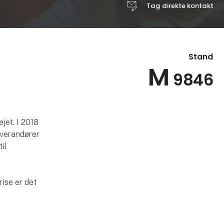
Tag direkte kontakt
Stand
M
9846
jet. I 2018
everandører
il
ise er det