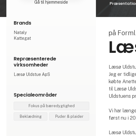
Gå til hjemmeside
Præsentatio
Brands
på Form
Nataly
Læ
Kattegat
Repræsenterede
virksomheder
Læsø Uldstu
Jeg er tidli
Læsø Uldstue ApS
købte Anette
til Læsø Uld
Specialeområder
Uldstuens pr
Fokus på bæredygtighed
Vi har længe
Beklædning
Puder & plaider
først nu i 2
Læsø Uldstu