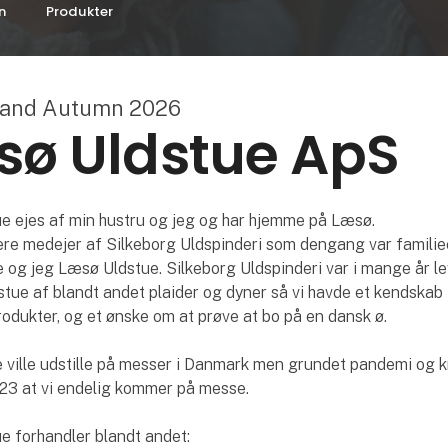
n
Produkter
land Autumn 2026
sø Uldstue ApS
e ejes af min hustru og jeg og har hjemme på Læsø.
gere medejer af Silkeborg Uldspinderi som dengang var familiee
 og jeg Læsø Uldstue. Silkeborg Uldspinderi var i mange år l
stue af blandt andet plaider og dyner så vi havde et kendskab t
odukter, og et ønske om at prøve at bo på en dansk ø.
 ville udstille på messer i Danmark men grundet pandemi og kr
023 at vi endelig kommer på messe.
e forhandler blandt andet: