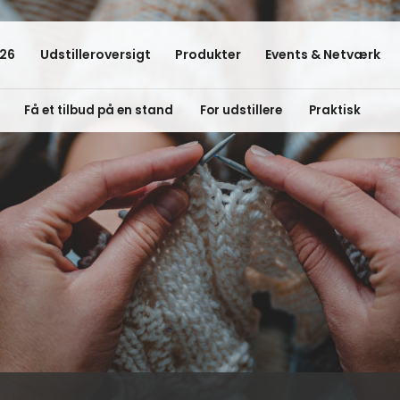
26
Udstilleroversigt
Produkter
Events & Netværk
Få et tilbud på en stand
For udstillere
Praktisk