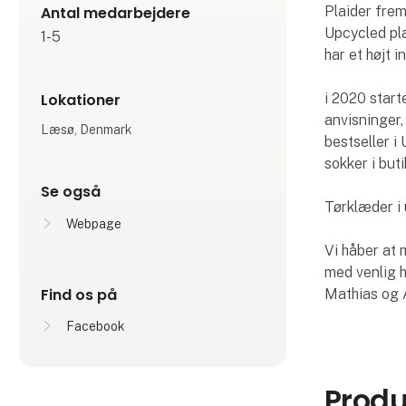
Antal medarbejdere
Plaider frem
Upcycled pla
1-5
har et højt 
i 2020 start
Lokationer
anvisninger,
Læsø, Denmark
bestseller i
sokker i but
Se også
Tørklæder i 
Webpage
Vi håber at 
med venlig h
Find os på
Mathias og 
Facebook
Produ