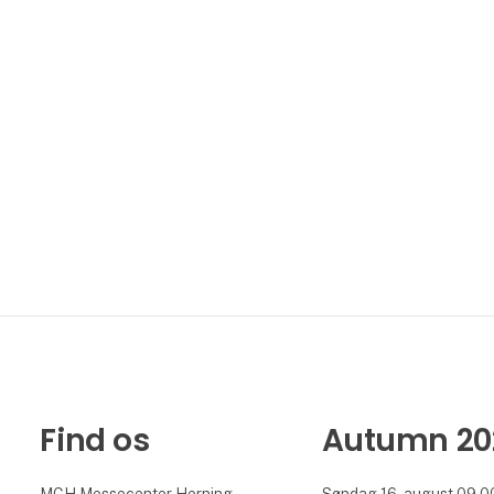
Find os
Autumn 20
MCH Messecenter Herning
Søndag 16. august 09.00