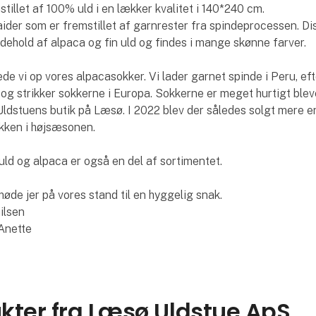
stillet af 100% uld i en lækker kvalitet i 140*240 cm.
ider som er fremstillet af garnrester fra spindeprocessen. Di
indehold af alpaca og fin uld og findes i mange skønne farver.
ede vi op vores alpacasokker. Vi lader garnet spinde i Peru, ef
 og strikker sokkerne i Europa. Sokkerne er meget hurtigt blev
 Uldstuens butik på Læsø. I 2022 blev der således solgt mere 
ikken i højsæsonen.
uld og alpaca er også en del af sortimentet.
møde jer på vores stand til en hyggelig snak.
ilsen
Anette
kter fra Læsø Uldstue ApS